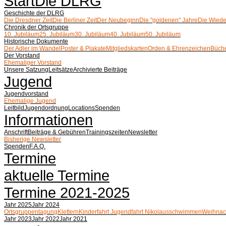
Start
Die DLRG
Geschichte der DLRG
Die Dresdner Zeit
Die Berliner Zeit
Der Neubeginn
Die "goldenen" Jahre
Die Wiede
Chronik der Ortsgruppe
10. Jubiläum
25. Jubiläum
30. Jubiläum
40. Jubiläum
50. Jubiläum
Historische Dokumente
Der Adler im Wandel
Poster & Plakate
Mitgliedskarten
Orden & Ehrenzeichen
Büche
Der Vorstand
Ehemaliger Vorstand
Unsere Satzung
Leitsätze
Archivierte Beiträge
Jugend
Jugendvorstand
Ehemalige Jugend
Leitbild
Jugendordnung
Locations
Spenden
Informationen
Anschrift
Beiträge & Gebühren
Trainingszeiten
Newsletter
Bisherige Newsletter
Spenden
F.A.Q.
Termine
aktuelle Termine
Termine 2021-2025
Jahr 2025
Jahr 2024
Ortsgruppentagung
Klettern
Kinderfahrt
Jugendfahrt
Nikolausschwimmen
Weihnac
Jahr 2023
Jahr 2022
Jahr 2021