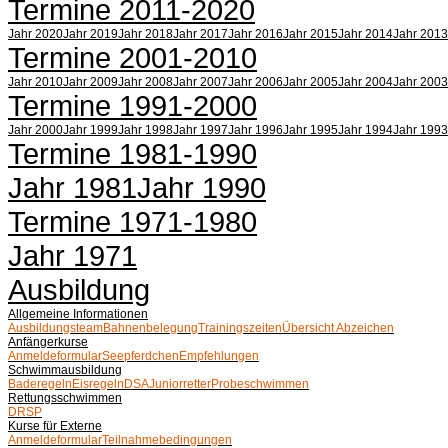
Termine 2011-2020
Jahr 2020
Jahr 2019
Jahr 2018
Jahr 2017
Jahr 2016
Jahr 2015
Jahr 2014
Jahr 2013
Termine 2001-2010
Jahr 2010
Jahr 2009
Jahr 2008
Jahr 2007
Jahr 2006
Jahr 2005
Jahr 2004
Jahr 2003
Termine 1991-2000
Jahr 2000
Jahr 1999
Jahr 1998
Jahr 1997
Jahr 1996
Jahr 1995
Jahr 1994
Jahr 1993
Termine 1981-1990
Jahr 1981
Jahr 1990
Termine 1971-1980
Jahr 1971
Ausbildung
Allgemeine Informationen
Ausbildungsteam
Bahnenbelegung
Trainingszeiten
Übersicht Abzeichen
Anfängerkurse
Anmeldeformular
Seepferdchen
Empfehlungen
Schwimmausbildung
Baderegeln
Eisregeln
DSA
Juniorretter
Probeschwimmen
Rettungsschwimmen
DRSP
Kurse für Externe
Anmeldeformular
Teilnahmebedingungen