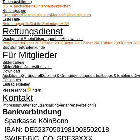
Tauchausbildung
DSTA
Tauchscheine
Unterwasserzeichen
Rettungssport
Ergebnisse
Einzeldisziplinen
Mannschaftsdisziplinen
Erste Hilfe
Befreiungsgriffe
Stabile Seitenlage
HLW
Rettungsdienst
Wachgebiet Rhein
Ortsgruppenbus
Hochwasser
Pegelstände
Bilder 2021
Bilder 2018
Bilder 2011
Bilder 2007
Bilder 2003
Bilder 20
Bootsführer
Knotenkunde
Für Mitglieder
Bildergalerie
Bilder
Videos
Jahresübersicht
Download
Ausbildung
Sprungbrett
Satzung & Ordnungen
Jugendarbeit
Logos & Embleme
Div
Gästebuch
Eintrag erstellen
Presseservice
Intern
Kontakt
Impressum
Datenschutzerklärung
Verfahrensverzeichnis
Bankverbindung
Sparkasse KölnBonn
IBAN: DE52370501981003502018
SWIFT-BIC: COLSDE33XXX