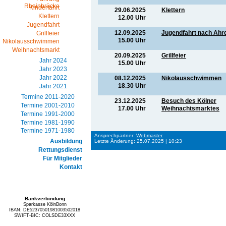
Rheinbrücke
Kinderfahrt
29.06.2025
Klettern
Klettern
12.00 Uhr
Jugendfahrt
12.09.2025
Jugendfahrt nach Ahr
Grillfeier
15.00 Uhr
Nikolausschwimmen
Weihnachtsmarkt
20.09.2025
Grillfeier
Jahr 2024
15.00 Uhr
Jahr 2023
Jahr 2022
08.12.2025
Nikolausschwimmen
18.30 Uhr
Jahr 2021
Termine 2011-2020
23.12.2025
Besuch des Kölner
Termine 2001-2010
17.00 Uhr
Weihnachtsmarktes
Termine 1991-2000
Termine 1981-1990
Termine 1971-1980
Ansprechpartner:
Webmaster
Ausbildung
Letzte Änderung: 25.07.2025 | 10:23
Rettungsdienst
Für Mitglieder
Kontakt
Bankverbindung
Sparkasse KölnBonn
IBAN: DE52370501981003502018
SWIFT-BIC: COLSDE33XXX