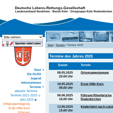
Deutsche Lebens-Rettungs-Gesellschaft
Landesverband Nordrhein
-
Bezirk Köln
- Ortsgruppe Köln Rodenkirchen 
Start
•
Termine
• Termine 2025
Termine des Jahres 2025
Datum
Termin
Start
08.05.2025
Ortsgruppentagung
Die DLRG
20.00 Uhr
Jugend
Informationen
18.05.2025
Erste Hilfe Kurs
Termine
09.00 Uhr
aktuelle Termine
06.06.2025
Führung Rheinbrücke
Termine 2021-2025
16.00 Uhr
Rodenkirchen
Jahr 2025
Ortsgruppentagung
13.06.2025
Kinderfahrt nach Lütz
Erste Hilfe Kurs
15.00 Uhr
Führung