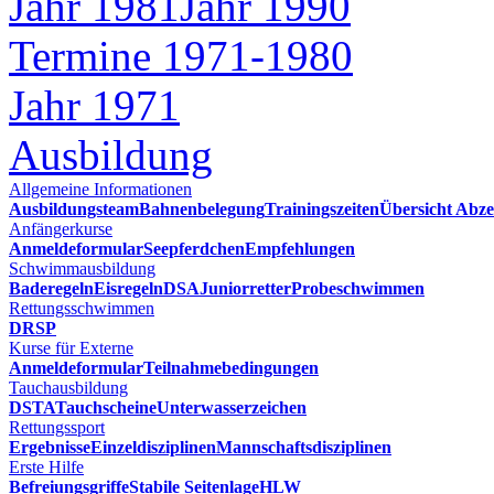
Jahr 1981
Jahr 1990
Termine 1971-1980
Jahr 1971
Ausbildung
Allgemeine Informationen
Ausbildungsteam
Bahnenbelegung
Trainingszeiten
Übersicht Abze
Anfängerkurse
Anmeldeformular
Seepferdchen
Empfehlungen
Schwimmausbildung
Baderegeln
Eisregeln
DSA
Juniorretter
Probeschwimmen
Rettungsschwimmen
DRSP
Kurse für Externe
Anmeldeformular
Teilnahmebedingungen
Tauchausbildung
DSTA
Tauchscheine
Unterwasserzeichen
Rettungssport
Ergebnisse
Einzeldisziplinen
Mannschaftsdisziplinen
Erste Hilfe
Befreiungsgriffe
Stabile Seitenlage
HLW