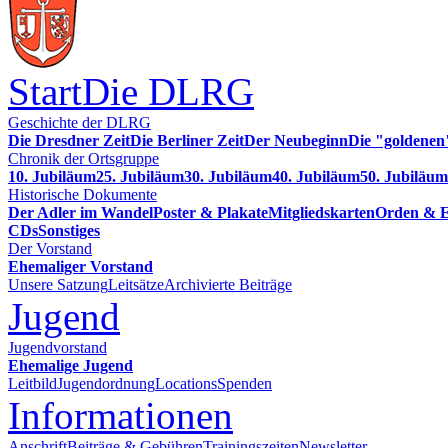
Start
Die DLRG
Geschichte der DLRG
Die Dresdner Zeit
Die Berliner Zeit
Der Neubeginn
Die "goldenen
Chronik der Ortsgruppe
10. Jubiläum
25. Jubiläum
30. Jubiläum
40. Jubiläum
50. Jubiläum
Historische Dokumente
Der Adler im Wandel
Poster & Plakate
Mitgliedskarten
Orden & E
CDs
Sonstiges
Der Vorstand
Ehemaliger Vorstand
Unsere Satzung
Leitsätze
Archivierte Beiträge
Jugend
Jugendvorstand
Ehemalige Jugend
Leitbild
Jugendordnung
Locations
Spenden
Informationen
Anschrift
Beiträge & Gebühren
Trainingszeiten
Newsletter