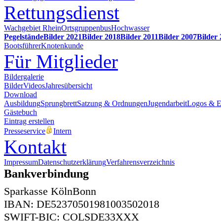
Rettungsdienst
Wachgebiet Rhein
Ortsgruppenbus
Hochwasser
Pegelstände
Bilder 2021
Bilder 2018
Bilder 2011
Bilder 2007
Bilder
Bootsführer
Knotenkunde
Für Mitglieder
Bildergalerie
Bilder
Videos
Jahresübersicht
Download
Ausbildung
Sprungbrett
Satzung & Ordnungen
Jugendarbeit
Logos & 
Gästebuch
Eintrag erstellen
Presseservice
Intern
Kontakt
Impressum
Datenschutzerklärung
Verfahrensverzeichnis
Bankverbindung
Sparkasse KölnBonn
IBAN: DE52370501981003502018
SWIFT-BIC: COLSDE33XXX