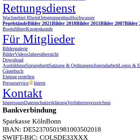
Rettungsdienst
Wachgebiet Rhein
Ortsgruppenbus
Hochwasser
Pegelstände
Bilder 2021
Bilder 2018
Bilder 2011
Bilder 2007
Bilder
Bootsführer
Knotenkunde
Für Mitglieder
Bildergalerie
Bilder
Videos
Jahresübersicht
Download
Ausbildung
Sprungbrett
Satzung & Ordnungen
Jugendarbeit
Logos & 
Gästebuch
Eintrag erstellen
Presseservice
Intern
Kontakt
Impressum
Datenschutzerklärung
Verfahrensverzeichnis
Bankverbindung
Sparkasse KölnBonn
IBAN: DE52370501981003502018
SWIFT-BIC: COLSDE33XXX