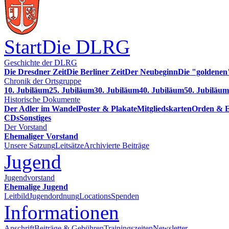
Start
Die DLRG
Geschichte der DLRG
Die Dresdner Zeit
Die Berliner Zeit
Der Neubeginn
Die "goldenen
Chronik der Ortsgruppe
10. Jubiläum
25. Jubiläum
30. Jubiläum
40. Jubiläum
50. Jubiläum
Historische Dokumente
Der Adler im Wandel
Poster & Plakate
Mitgliedskarten
Orden & E
CDs
Sonstiges
Der Vorstand
Ehemaliger Vorstand
Unsere Satzung
Leitsätze
Archivierte Beiträge
Jugend
Jugendvorstand
Ehemalige Jugend
Leitbild
Jugendordnung
Locations
Spenden
Informationen
Anschrift
Beiträge & Gebühren
Trainingszeiten
Newsletter