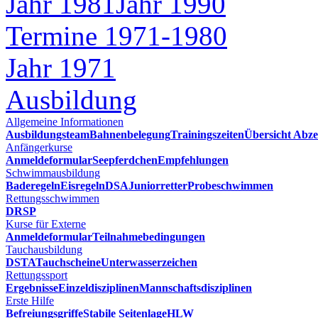
Jahr 1981
Jahr 1990
Termine 1971-1980
Jahr 1971
Ausbildung
Allgemeine Informationen
Ausbildungsteam
Bahnenbelegung
Trainingszeiten
Übersicht Abze
Anfängerkurse
Anmeldeformular
Seepferdchen
Empfehlungen
Schwimmausbildung
Baderegeln
Eisregeln
DSA
Juniorretter
Probeschwimmen
Rettungsschwimmen
DRSP
Kurse für Externe
Anmeldeformular
Teilnahmebedingungen
Tauchausbildung
DSTA
Tauchscheine
Unterwasserzeichen
Rettungssport
Ergebnisse
Einzeldisziplinen
Mannschaftsdisziplinen
Erste Hilfe
Befreiungsgriffe
Stabile Seitenlage
HLW