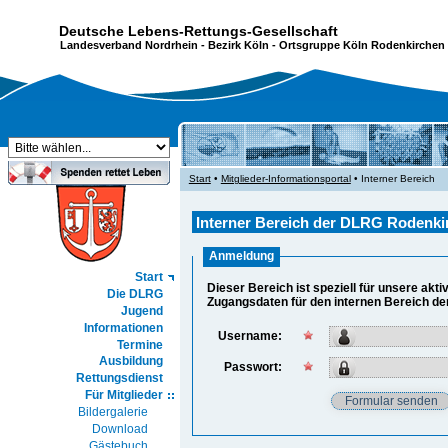
Deutsche Lebens-Rettungs-Gesellschaft
Landesverband Nordrhein
-
Bezirk Köln
- Ortsgruppe Köln Rodenkirchen 
Start
•
Mitglieder-Informationsportal
• Interner Bereich
Interner Bereich der DLRG Rodenkir
Anmeldung
Start
Dieser Bereich ist speziell für unsere akti
Die DLRG
Zugangsdaten für den internen Bereich de
Jugend
Informationen
Username:
Termine
Ausbildung
Passwort:
Rettungsdienst
Für Mitglieder
Bildergalerie
Download
Gästebuch