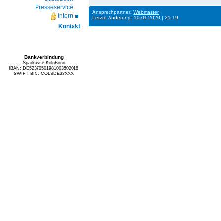
Presseservice
Ansprechpartner:
Webmaster
Intern
Letzte Änderung: 10.01.2020 | 21:19
Kontakt
Bankverbindung
Sparkasse KölnBonn
IBAN: DE52370501981003502018
SWIFT-BIC: COLSDE33XXX