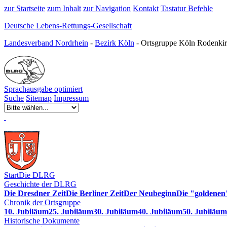
zur Startseite
zum Inhalt
zur Navigation
Kontakt
Tastatur Befehle
Deutsche Lebens-Rettungs-Gesellschaft
Landesverband Nordrhein
-
Bezirk Köln
- Ortsgruppe Köln Rodenkir
Sprachausgabe optimiert
Suche
Sitemap
Impressum
Start
Die DLRG
Geschichte der DLRG
Die Dresdner Zeit
Die Berliner Zeit
Der Neubeginn
Die "goldenen
Chronik der Ortsgruppe
10. Jubiläum
25. Jubiläum
30. Jubiläum
40. Jubiläum
50. Jubiläum
Historische Dokumente