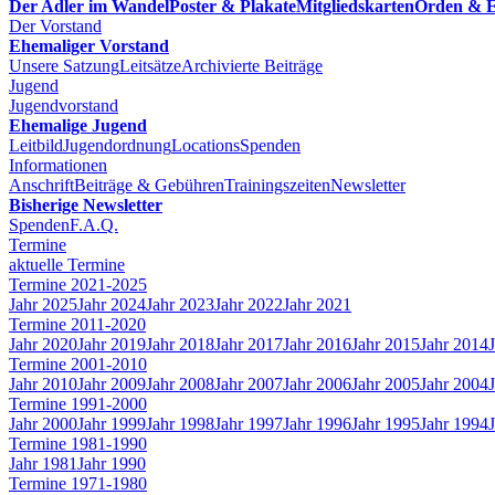
Der Adler im Wandel
Poster & Plakate
Mitgliedskarten
Orden & E
Der Vorstand
Ehemaliger Vorstand
Unsere Satzung
Leitsätze
Archivierte Beiträge
Jugend
Jugendvorstand
Ehemalige Jugend
Leitbild
Jugendordnung
Locations
Spenden
Informationen
Anschrift
Beiträge & Gebühren
Trainingszeiten
Newsletter
Bisherige Newsletter
Spenden
F.A.Q.
Termine
aktuelle Termine
Termine 2021-2025
Jahr 2025
Jahr 2024
Jahr 2023
Jahr 2022
Jahr 2021
Termine 2011-2020
Jahr 2020
Jahr 2019
Jahr 2018
Jahr 2017
Jahr 2016
Jahr 2015
Jahr 2014
Termine 2001-2010
Jahr 2010
Jahr 2009
Jahr 2008
Jahr 2007
Jahr 2006
Jahr 2005
Jahr 2004
Termine 1991-2000
Jahr 2000
Jahr 1999
Jahr 1998
Jahr 1997
Jahr 1996
Jahr 1995
Jahr 1994
Termine 1981-1990
Jahr 1981
Jahr 1990
Termine 1971-1980