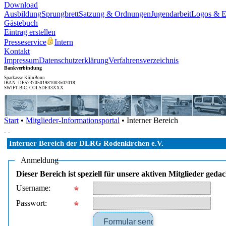
Download
Ausbildung
Sprungbrett
Satzung & Ordnungen
Jugendarbeit
Logos & 
Gästebuch
Eintrag erstellen
Presseservice
Intern
Kontakt
Impressum
Datenschutzerklärung
Verfahrensverzeichnis
Bankverbindung
Sparkasse KölnBonn
IBAN: DE52370501981003502018
SWIFT-BIC: COLSDE33XXX
Start
•
Mitglieder-Informationsportal
• Interner Bereich
Interner Bereich der DLRG Rodenkirchen e.V.
Anmeldung
Dieser Bereich ist speziell für unsere aktiven Mitglieder ge
Username:
Passwort: