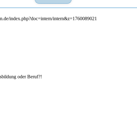
en.de/index.php?doc=intern/intern&z=1760089021
­bildung oder Beruf?!