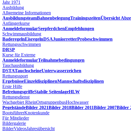
Jahr 1971
Ausbildung
Allgemeine Informationen
Ausbildungsteam
Bahnenbelegung
Trainingszeiten
Übersicht Abze
Anfängerkurse
Anmeldeformular
Seepferdchen
Empfehlungen
Schwimmausbildung
Baderegeln
Eisregeln
DSA
Juniorretter
Probeschwimmen
Rettungsschwimmen
DRSP
Kurse für Externe
Anmeldeformular
Teilnahmebedingungen
Tauchausbildung
DSTA
Tauchscheine
Unterwasserzeichen
Rettungssport
Ergebnisse
Einzeldisziplinen
Mannschaftsdisziplinen
Erste Hilfe
Befreiungsgriffe
Stabile Seitenlage
HLW
Rettungsdienst
Wachgebiet Rhein
Ortsgruppenbus
Hochwasser
Pegelstände
Bilder 2021
Bilder 2018
Bilder 2011
Bilder 2007
Bilder
Bootsführer
Knotenkunde
Für Mitglieder
Bildergalerie
Bilder
Videos
Jahresübersicht