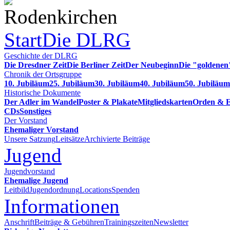
Start
Die DLRG
Geschichte der DLRG
Die Dresdner Zeit
Die Berliner Zeit
Der Neubeginn
Die "goldenen
Chronik der Ortsgruppe
10. Jubiläum
25. Jubiläum
30. Jubiläum
40. Jubiläum
50. Jubiläum
Historische Dokumente
Der Adler im Wandel
Poster & Plakate
Mitgliedskarten
Orden & E
CDs
Sonstiges
Der Vorstand
Ehemaliger Vorstand
Unsere Satzung
Leitsätze
Archivierte Beiträge
Jugend
Jugendvorstand
Ehemalige Jugend
Leitbild
Jugendordnung
Locations
Spenden
Informationen
Anschrift
Beiträge & Gebühren
Trainingszeiten
Newsletter