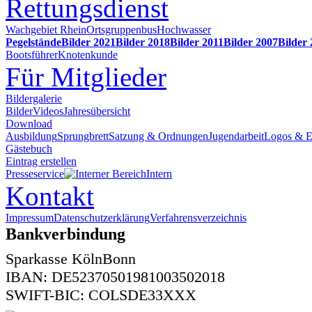
Rettungsdienst
Wachgebiet Rhein
Ortsgruppenbus
Hochwasser
Pegelstände
Bilder 2021
Bilder 2018
Bilder 2011
Bilder 2007
Bilder
Bootsführer
Knotenkunde
Für Mitglieder
Bildergalerie
Bilder
Videos
Jahresübersicht
Download
Ausbildung
Sprungbrett
Satzung & Ordnungen
Jugendarbeit
Logos & 
Gästebuch
Eintrag erstellen
Presseservice
Intern
Kontakt
Impressum
Datenschutzerklärung
Verfahrensverzeichnis
Bankverbindung
Sparkasse KölnBonn
IBAN: DE52370501981003502018
SWIFT-BIC: COLSDE33XXX