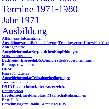
Termine 1971-1980
Jahr 1971
Ausbildung
Allgemeine Informationen
Ausbildungsteam
Bahnenbelegung
Trainingszeiten
Übersicht Abze
Anfängerkurse
Anmeldeformular
Seepferdchen
Empfehlungen
Schwimmausbildung
Baderegeln
Eisregeln
DSA
Juniorretter
Probeschwimmen
Rettungsschwimmen
DRSP
Kurse für Externe
Anmeldeformular
Teilnahmebedingungen
Tauchausbildung
DSTA
Tauchscheine
Unterwasserzeichen
Rettungssport
Ergebnisse
Einzeldisziplinen
Mannschaftsdisziplinen
Erste Hilfe
Befreiungsgriffe
Stabile Seitenlage
HLW