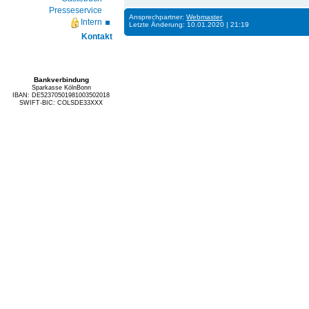
Presseservice
Ansprechpartner:
Webmaster
Intern
Letzte Änderung: 10.01.2020 | 21:19
Kontakt
Bankverbindung
Sparkasse KölnBonn
IBAN: DE52370501981003502018
SWIFT-BIC: COLSDE33XXX