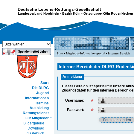
Deutsche Lebens-Rettungs-Gesellschaft
Landesverband Nordrhein
-
Bezirk Köln
- Ortsgruppe Köln Rodenkirchen 
Start
•
Mitglieder-Informationsportal
• Interner Bereich
Interner Bereich der DLRG Rodenkir
Anmeldung
Start
Dieser Bereich ist speziell für unsere akti
Die DLRG
Zugangsdaten für den internen Bereich de
Jugend
Informationen
Username:
Termine
Ausbildung
Passwort:
Rettungsdienst
Für Mitglieder
Bildergalerie
Download
Gästebuch