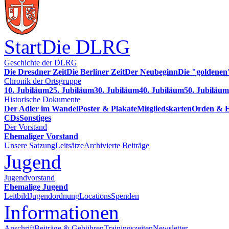
Start
Die DLRG
Geschichte der DLRG
Die Dresdner Zeit
Die Berliner Zeit
Der Neubeginn
Die "goldenen
Chronik der Ortsgruppe
10. Jubiläum
25. Jubiläum
30. Jubiläum
40. Jubiläum
50. Jubiläum
Historische Dokumente
Der Adler im Wandel
Poster & Plakate
Mitgliedskarten
Orden & E
CDs
Sonstiges
Der Vorstand
Ehemaliger Vorstand
Unsere Satzung
Leitsätze
Archivierte Beiträge
Jugend
Jugendvorstand
Ehemalige Jugend
Leitbild
Jugendordnung
Locations
Spenden
Informationen
Anschrift
Beiträge & Gebühren
Trainingszeiten
Newsletter