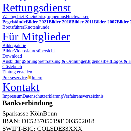
Rettungsdienst
Wachgebiet Rhein
Ortsgruppenbus
Hochwasser
Pegelstände
Bilder 2021
Bilder 2018
Bilder 2011
Bilder 2007
Bilder
Bootsführer
Knotenkunde
Für Mitglieder
Bildergalerie
Bilder
Videos
Jahresübersicht
Download
Ausbildung
Sprungbrett
Satzung & Ordnungen
Jugendarbeit
Logos & 
Gästebuch
Eintrag erstellen
Presseservice
Intern
Kontakt
Impressum
Datenschutzerklärung
Verfahrensverzeichnis
Bankverbindung
Sparkasse KölnBonn
IBAN: DE52370501981003502018
SWIFT-BIC: COLSDE33XXX