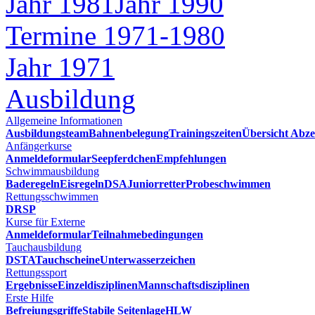
Jahr 1981
Jahr 1990
Termine 1971-1980
Jahr 1971
Ausbildung
Allgemeine Informationen
Ausbildungsteam
Bahnenbelegung
Trainingszeiten
Übersicht Abze
Anfängerkurse
Anmeldeformular
Seepferdchen
Empfehlungen
Schwimmausbildung
Baderegeln
Eisregeln
DSA
Juniorretter
Probeschwimmen
Rettungsschwimmen
DRSP
Kurse für Externe
Anmeldeformular
Teilnahmebedingungen
Tauchausbildung
DSTA
Tauchscheine
Unterwasserzeichen
Rettungssport
Ergebnisse
Einzeldisziplinen
Mannschaftsdisziplinen
Erste Hilfe
Befreiungsgriffe
Stabile Seitenlage
HLW