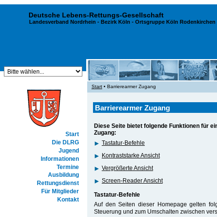
Deutsche Lebens-Rettungs-Gesellschaft
Landesverband Nordrhein
-
Bezirk Köln
- Ortsgruppe Köln Rodenkirchen 
Start
• Barrierearmer Zugang
Barrierearmer Zugang
Diese Seite bietet folgende Funktionen für e
Zugang:
Start
Die DLRG
Tastatur-Befehle
Jugend
Kontraststarke Ansicht
Informationen
Termine
Vergrößerte Ansicht
Ausbildung
Screen-Reader Ansicht
Rettungsdienst
Für Mitglieder
Tastatur-Befehle
Kontakt
Auf den Seiten dieser Homepage gelten folg
Steuerung und zum Umschalten zwischen vers