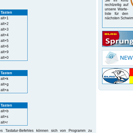
Sie Ihr Kind
recht­zeitig auf
unsere Warte­
Tasten
liste für den
alt+1
nächsten Schwim
alt+2
alt+3
alt+4
alt+5
alt+6
alt+9
alt+0
Tasten
alt+k
alt+g
alt+a
Tasten
alt+b
alt+s
alt+r
nes Tastatur-Befehles können sich von Programm zu