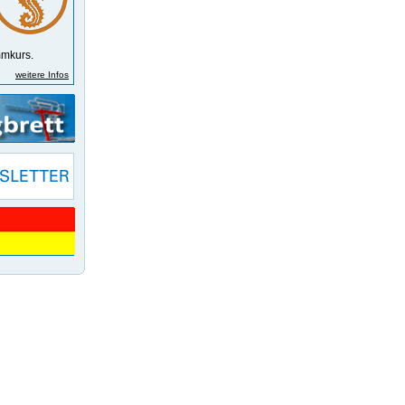
m­kurs.
weitere Infos