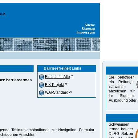
e.V.
Suche
Sitemap
Impressum
Barrierefreiheit Links
Einfach für Alle
Sie benötigen
inen barrierearmen
ein Rettungs-
BIK
-Projekt
schwimm-
abzeichen für
WAI
-Standard
Ihr Studium,
Aus­bildung oder 
Schwimmen
lernen bei der
ende Tastaturkombinationen zur Navigation, Formular-
DLRG. Setzen
chiedenen Ansichten.