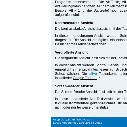
Programm unterscheiden. Die Alt-Taste, Alt
Aktivierungkombinationen. Mit dem Microsoft I
Beispiel Alt + 1 für die Startseite) noch zus
aufgerufen wird.
Kontraststarke Ansicht
Die kontraststarke Ansicht lässt sich mit der T
In dieser monochromen Ansicht werden Schri
dargestellt. Die Ansicht ermöglicht ein entsp
Besucher mit Farbsehschwächen.
Vergrößerte Ansicht
Die vergößerte Ansicht lässt sich mit der Tast
In dieser Ansicht werden Schrift-, Seiten- un
ermöglicht ein entspanntes lesen auf Bildsc
Sehschwächen. Die
alt+g
Tastenkombination
installierter
Google Toolbar
.
Screen-Reader Ansicht
Die Screen-Reader Ansicht lässt sich mit der 
In diese linearisierte Nur-Text-Ansicht wer
textuelle Kommentare gekennzeichnet. Die Ansi
nicht oder nur teilweise unterstützen.
Ansprechpartner:
Webmaster
Letzte Änderung: 25.01.2013 | 09:55