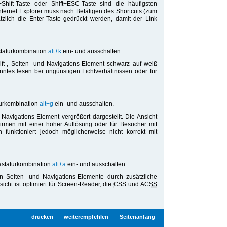
+Shift-Taste oder Shift+ESC-Taste sind die häufigsten
nternet Explorer muss nach Betätigen des Shortcuts (zum
ätzlich die Enter-Taste gedrückt werden, damit der Link
astaturkombination
alt+k
ein- und ausschalten.
ft-, Seiten- und Navigations-Element schwarz auf weiß
anntes lesen bei ungünstigen Lichtverhältnissen oder für
aturkombination
alt+g
ein- und ausschalten.
d Navigations-Element vergrößert dargestellt. Die Ansicht
hirmen mit einer hoher Auflösung oder für Besucher mit
 funktioniert jedoch möglicherweise nicht korrekt mit
Tastaturkombination
alt+a
ein- und ausschalten.
den Seiten- und Navigations-Elemente durch zusätzliche
cht ist optimiert für Screen-Reader, die
CSS
und
ACSS
drucken
weiterempfehlen
Seitenanfang