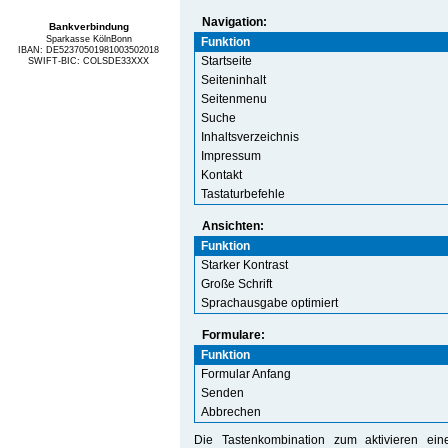
Navigation:
Bankverbindung
Sparkasse KölnBonn
Funktion
IBAN: DE52370501981003502018
Startseite
SWIFT-BIC: COLSDE33XXX
Seiteninhalt
Seitenmenu
Suche
Inhaltsverzeichnis
Impressum
Kontakt
Tastaturbefehle
Ansichten:
Funktion
Starker Kontrast
Große Schrift
Sprachausgabe optimiert
Formulare:
Funktion
Formular Anfang
Senden
Abbrechen
Die Tastenkombination zum aktivieren ei