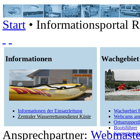
Start
• Informationsportal R
Informationen
Wachgebiet
Informationen der Einsatzleitung
Wachgebiet 
Zentraler Wasserrettungsdienst Küste
Webcams am
Ortsgruppen
Bootsführer
Ansprechpartner:
Webmaste
Knotenkund