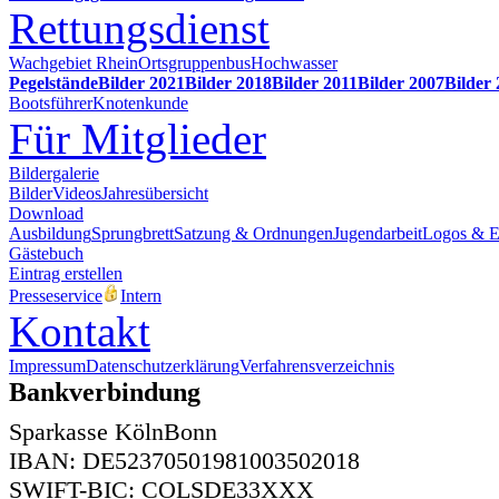
Rettungsdienst
Wachgebiet Rhein
Ortsgruppenbus
Hochwasser
Pegelstände
Bilder 2021
Bilder 2018
Bilder 2011
Bilder 2007
Bilder
Bootsführer
Knotenkunde
Für Mitglieder
Bildergalerie
Bilder
Videos
Jahresübersicht
Download
Ausbildung
Sprungbrett
Satzung & Ordnungen
Jugendarbeit
Logos & 
Gästebuch
Eintrag erstellen
Presseservice
Intern
Kontakt
Impressum
Datenschutzerklärung
Verfahrensverzeichnis
Bankverbindung
Sparkasse KölnBonn
IBAN: DE52370501981003502018
SWIFT-BIC: COLSDE33XXX