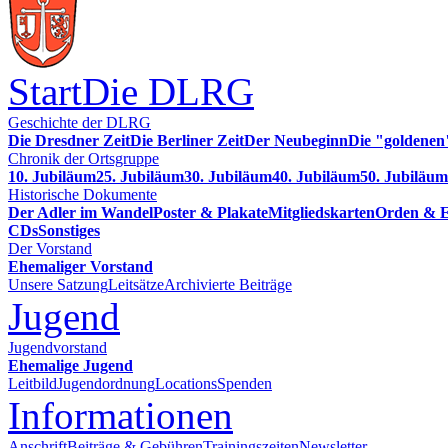
Start
Die DLRG
Geschichte der DLRG
Die Dresdner Zeit
Die Berliner Zeit
Der Neubeginn
Die "goldenen
Chronik der Ortsgruppe
10. Jubiläum
25. Jubiläum
30. Jubiläum
40. Jubiläum
50. Jubiläum
Historische Dokumente
Der Adler im Wandel
Poster & Plakate
Mitgliedskarten
Orden & E
CDs
Sonstiges
Der Vorstand
Ehemaliger Vorstand
Unsere Satzung
Leitsätze
Archivierte Beiträge
Jugend
Jugendvorstand
Ehemalige Jugend
Leitbild
Jugendordnung
Locations
Spenden
Informationen
Anschrift
Beiträge & Gebühren
Trainingszeiten
Newsletter