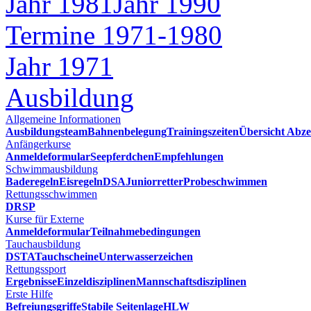
Jahr 1981
Jahr 1990
Termine 1971-1980
Jahr 1971
Ausbildung
Allgemeine Informationen
Ausbildungsteam
Bahnenbelegung
Trainingszeiten
Übersicht Abze
Anfängerkurse
Anmeldeformular
Seepferdchen
Empfehlungen
Schwimmausbildung
Baderegeln
Eisregeln
DSA
Juniorretter
Probeschwimmen
Rettungsschwimmen
DRSP
Kurse für Externe
Anmeldeformular
Teilnahmebedingungen
Tauchausbildung
DSTA
Tauchscheine
Unterwasserzeichen
Rettungssport
Ergebnisse
Einzeldisziplinen
Mannschaftsdisziplinen
Erste Hilfe
Befreiungsgriffe
Stabile Seitenlage
HLW