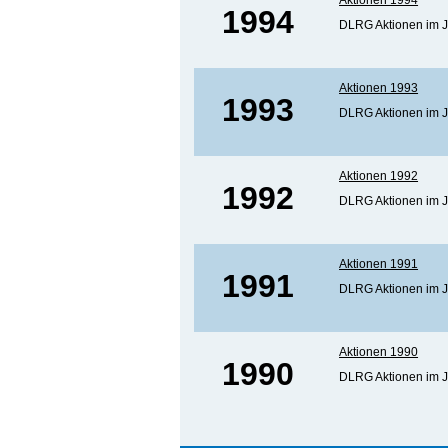
1994
DLRG Aktionen im J
Aktionen 1993
1993
DLRG Aktionen im J
Aktionen 1992
1992
DLRG Aktionen im J
Aktionen 1991
1991
DLRG Aktionen im J
Aktionen 1990
1990
DLRG Aktionen im J