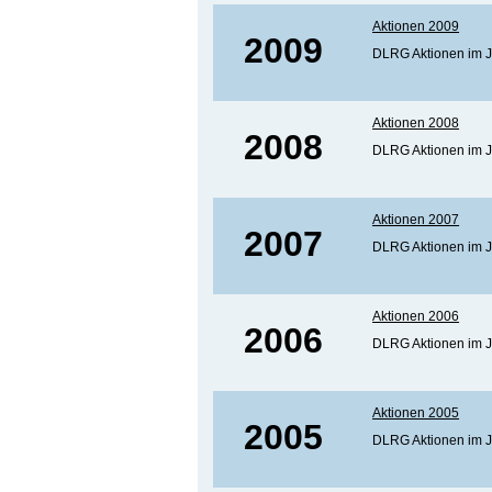
Aktionen 2009
2009
DLRG Aktionen im J
Aktionen 2008
2008
DLRG Aktionen im J
Aktionen 2007
2007
DLRG Aktionen im J
Aktionen 2006
2006
DLRG Aktionen im J
Aktionen 2005
2005
DLRG Aktionen im J