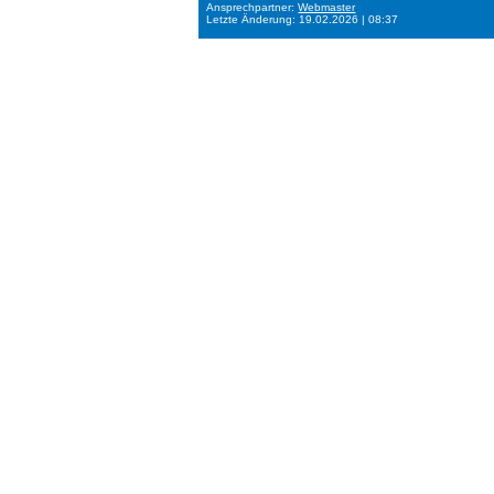
Ansprechpartner:
Webmaster
Letzte Änderung: 19.02.2026 | 08:37