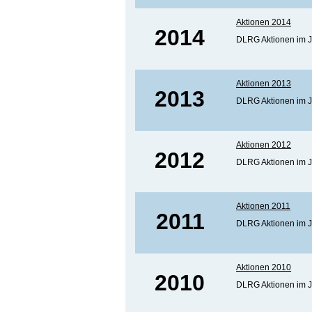
Aktionen 2014
2014
DLRG Aktionen im J
Aktionen 2013
2013
DLRG Aktionen im J
Aktionen 2012
2012
DLRG Aktionen im J
Aktionen 2011
2011
DLRG Aktionen im J
Aktionen 2010
2010
DLRG Aktionen im J