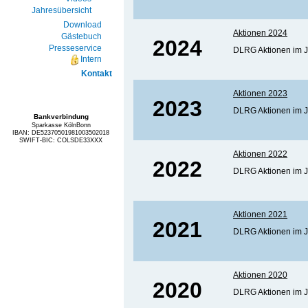
Jahresübersicht
Download
Aktionen 2024
Gästebuch
2024
Presseservice
DLRG Aktionen im J
Intern
Kontakt
Aktionen 2023
2023
DLRG Aktionen im J
Bankverbindung
Sparkasse KölnBonn
IBAN: DE52370501981003502018
SWIFT-BIC: COLSDE33XXX
Aktionen 2022
2022
DLRG Aktionen im J
Aktionen 2021
2021
DLRG Aktionen im J
Aktionen 2020
2020
DLRG Aktionen im J