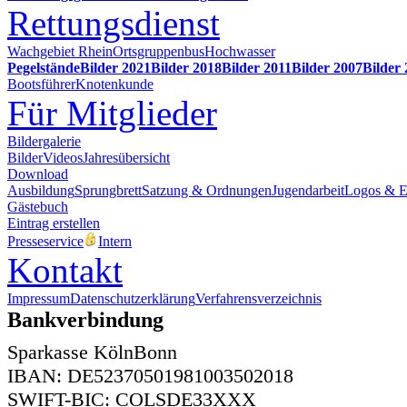
Rettungsdienst
Wachgebiet Rhein
Ortsgruppenbus
Hochwasser
Pegelstände
Bilder 2021
Bilder 2018
Bilder 2011
Bilder 2007
Bilder
Bootsführer
Knotenkunde
Für Mitglieder
Bildergalerie
Bilder
Videos
Jahresübersicht
Download
Ausbildung
Sprungbrett
Satzung & Ordnungen
Jugendarbeit
Logos & 
Gästebuch
Eintrag erstellen
Presseservice
Intern
Kontakt
Impressum
Datenschutzerklärung
Verfahrensverzeichnis
Bankverbindung
Sparkasse KölnBonn
IBAN: DE52370501981003502018
SWIFT-BIC: COLSDE33XXX