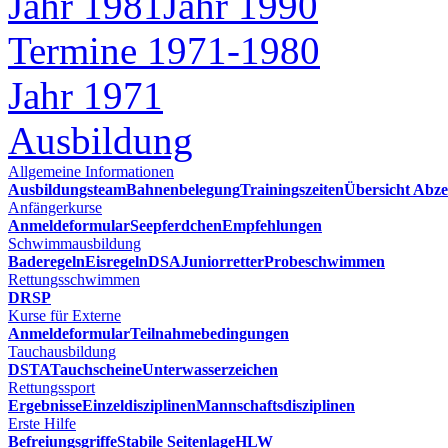
Jahr 1981
Jahr 1990
Termine 1971-1980
Jahr 1971
Ausbildung
Allgemeine Informationen
Ausbildungsteam
Bahnenbelegung
Trainingszeiten
Übersicht Abze
Anfängerkurse
Anmeldeformular
Seepferdchen
Empfehlungen
Schwimmausbildung
Baderegeln
Eisregeln
DSA
Juniorretter
Probeschwimmen
Rettungsschwimmen
DRSP
Kurse für Externe
Anmeldeformular
Teilnahmebedingungen
Tauchausbildung
DSTA
Tauchscheine
Unterwasserzeichen
Rettungssport
Ergebnisse
Einzeldisziplinen
Mannschaftsdisziplinen
Erste Hilfe
Befreiungsgriffe
Stabile Seitenlage
HLW