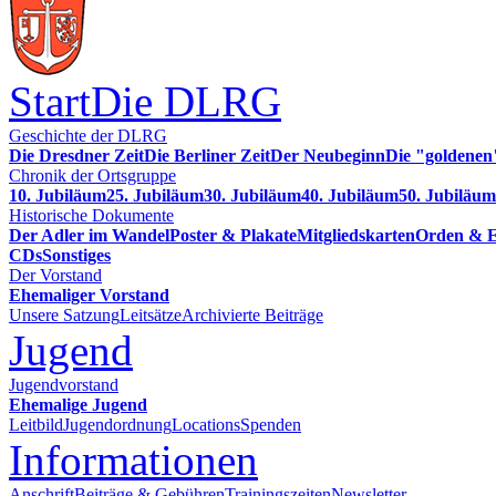
Start
Die DLRG
Geschichte der DLRG
Die Dresdner Zeit
Die Berliner Zeit
Der Neubeginn
Die "goldenen
Chronik der Ortsgruppe
10. Jubiläum
25. Jubiläum
30. Jubiläum
40. Jubiläum
50. Jubiläum
Historische Dokumente
Der Adler im Wandel
Poster & Plakate
Mitgliedskarten
Orden & E
CDs
Sonstiges
Der Vorstand
Ehemaliger Vorstand
Unsere Satzung
Leitsätze
Archivierte Beiträge
Jugend
Jugendvorstand
Ehemalige Jugend
Leitbild
Jugendordnung
Locations
Spenden
Informationen
Anschrift
Beiträge & Gebühren
Trainingszeiten
Newsletter