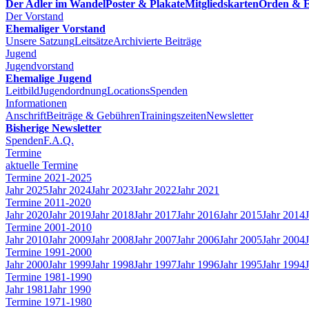
Der Adler im Wandel
Poster & Plakate
Mitgliedskarten
Orden & E
Der Vorstand
Ehemaliger Vorstand
Unsere Satzung
Leitsätze
Archivierte Beiträge
Jugend
Jugendvorstand
Ehemalige Jugend
Leitbild
Jugendordnung
Locations
Spenden
Informationen
Anschrift
Beiträge & Gebühren
Trainingszeiten
Newsletter
Bisherige Newsletter
Spenden
F.A.Q.
Termine
aktuelle Termine
Termine 2021-2025
Jahr 2025
Jahr 2024
Jahr 2023
Jahr 2022
Jahr 2021
Termine 2011-2020
Jahr 2020
Jahr 2019
Jahr 2018
Jahr 2017
Jahr 2016
Jahr 2015
Jahr 2014
Termine 2001-2010
Jahr 2010
Jahr 2009
Jahr 2008
Jahr 2007
Jahr 2006
Jahr 2005
Jahr 2004
Termine 1991-2000
Jahr 2000
Jahr 1999
Jahr 1998
Jahr 1997
Jahr 1996
Jahr 1995
Jahr 1994
Termine 1981-1990
Jahr 1981
Jahr 1990
Termine 1971-1980