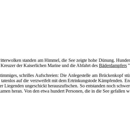
itterwolken standen am Himmel, die See zeigte hohe Dünung. Hunderte
reuzer der Kaiserlichen Marine und die Abfahrt des
Bäderdampfers
"
stimmiges, schrilles Aufschreien: Die Anlegestelle am Brückenkopf stü
d tatenlos auf die verzweifelt mit dem Ertrinkungstode Kämpfenden. E
er Liegenden ungeschickt herauszufischen. So entstanden noch schwere
amen heran. Von den etwa hundert Personen, die in die See gefallen wa