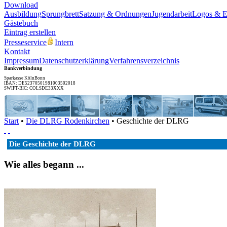
Download
Ausbildung
Sprungbrett
Satzung & Ordnungen
Jugendarbeit
Logos & 
Gästebuch
Eintrag erstellen
Presseservice
Intern
Kontakt
Impressum
Datenschutzerklärung
Verfahrensverzeichnis
Bankverbindung
Sparkasse KölnBonn
IBAN: DE52370501981003502018
SWIFT-BIC: COLSDE33XXX
Start
•
Die DLRG Rodenkirchen
• Geschichte der DLRG
Die Geschichte der DLRG
Wie alles begann ...