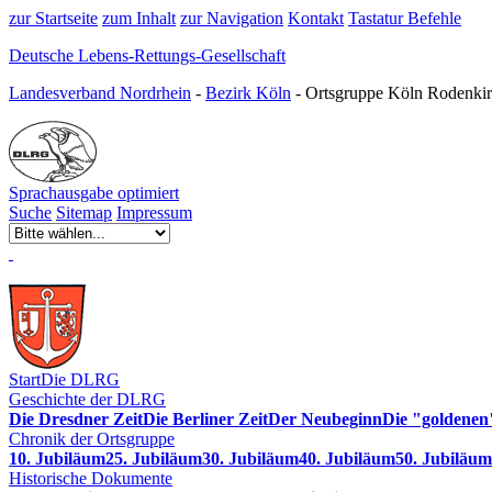
zur Startseite
zum Inhalt
zur Navigation
Kontakt
Tastatur Befehle
Deutsche Lebens-Rettungs-Gesellschaft
Landesverband Nordrhein
-
Bezirk Köln
- Ortsgruppe Köln Rodenkir
Sprachausgabe optimiert
Suche
Sitemap
Impressum
Start
Die DLRG
Geschichte der DLRG
Die Dresdner Zeit
Die Berliner Zeit
Der Neubeginn
Die "goldenen
Chronik der Ortsgruppe
10. Jubiläum
25. Jubiläum
30. Jubiläum
40. Jubiläum
50. Jubiläum
Historische Dokumente