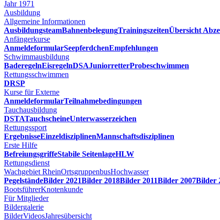
Jahr 1971
Ausbildung
Allgemeine Informationen
Ausbildungsteam
Bahnenbelegung
Trainingszeiten
Übersicht Abze
Anfängerkurse
Anmeldeformular
Seepferdchen
Empfehlungen
Schwimmausbildung
Baderegeln
Eisregeln
DSA
Juniorretter
Probeschwimmen
Rettungsschwimmen
DRSP
Kurse für Externe
Anmeldeformular
Teilnahmebedingungen
Tauchausbildung
DSTA
Tauchscheine
Unterwasserzeichen
Rettungssport
Ergebnisse
Einzeldisziplinen
Mannschaftsdisziplinen
Erste Hilfe
Befreiungsgriffe
Stabile Seitenlage
HLW
Rettungsdienst
Wachgebiet Rhein
Ortsgruppenbus
Hochwasser
Pegelstände
Bilder 2021
Bilder 2018
Bilder 2011
Bilder 2007
Bilder
Bootsführer
Knotenkunde
Für Mitglieder
Bildergalerie
Bilder
Videos
Jahresübersicht