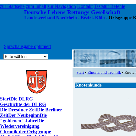
zur Startseite
zum Inhalt
zur Navigation
Kontakt
Tastatur Befehle
Deutsche Lebens-Rettungs-Gesellschaft
Landesverband Nordrhein
-
Bezirk Köln
- Ortsgruppe K
Sprachausgabe optimiert
Start
•
Einsatz und Technik
• Knote
Knotenkunde
Start
Die DLRG
Geschichte der DLRG
Die Dresdner Zeit
Die Berliner
Zeit
Der Neubeginn
Die
"goldenen" Jahre
Die
Wiedervereinigung
Chronik der Ortsgruppe