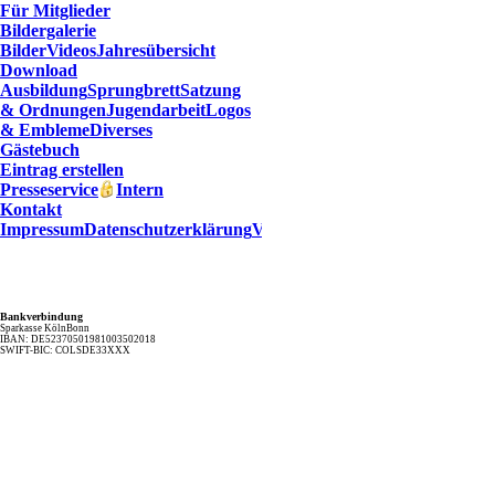
Für Mitglieder
Bildergalerie
Bilder
Videos
Jahresübersicht
Download
Ausbildung
Sprungbrett
Satzung
& Ordnungen
Jugendarbeit
Logos
& Embleme
Diverses
Gästebuch
Eintrag erstellen
Presseservice
Intern
Kontakt
Impressum
Datenschutzerklärung
Verfahrensverzeichnis
Bankverbindung
Sparkasse KölnBonn
IBAN: DE52370501981003502018
SWIFT-BIC: COLSDE33XXX