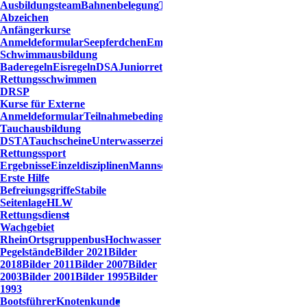
Ausbildungsteam
Bahnenbelegung
Trainingszeiten
Übersicht
Abzeichen
Anfängerkurse
Anmeldeformular
Seepferdchen
Empfehlungen
Schwimmausbildung
Baderegeln
Eisregeln
DSA
Juniorretter
Probeschwimmen
Rettungsschwimmen
DRSP
Kurse für Externe
Anmeldeformular
Teilnahmebedingungen
Tauchausbildung
DSTA
Tauchscheine
Unterwasserzeichen
Rettungssport
Ergebnisse
Einzeldisziplinen
Mannschaftsdisziplinen
Erste Hilfe
Befreiungsgriffe
Stabile
Seitenlage
HLW
Rettungsdienst
Wachgebiet
Rhein
Ortsgruppenbus
Hochwasser
Pegelstände
Bilder 2021
Bilder
2018
Bilder 2011
Bilder 2007
Bilder
2003
Bilder 2001
Bilder 1995
Bilder
1993
Bootsführer
Knotenkunde