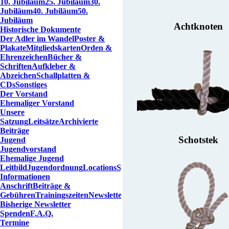
10. Jubiläum
25. Jubiläum
30.
Jubiläum
40. Jubiläum
50.
Jubiläum
Achtknoten
Historische Dokumente
Der Adler im Wandel
Poster &
Plakate
Mitgliedskarten
Orden &
Ehrenzeichen
Bücher &
Schriften
Aufkleber &
Abzeichen
Schallplatten &
CDs
Sonstiges
Der Vorstand
Ehemaliger Vorstand
Unsere
Satzung
Leitsätze
Archivierte
Beiträge
Schotstek
Jugend
Jugendvorstand
Ehemalige Jugend
Leitbild
Jugendordnung
Locations
Spenden
Informationen
Anschrift
Beiträge &
Gebühren
Trainingszeiten
Newsletter
Bisherige Newsletter
Spenden
F.A.Q.
Termine