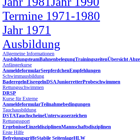
Jahr 1981
Jahr 1990
Termine 1971-1980
Jahr 1971
Ausbildung
Allgemeine Informationen
Ausbildungsteam
Bahnenbelegung
Trainingszeiten
Übersicht Abze
Anfängerkurse
Anmeldeformular
Seepferdchen
Empfehlungen
Schwimmausbildung
Baderegeln
Eisregeln
DSA
Juniorretter
Probeschwimmen
Rettungsschwimmen
DRSP
Kurse für Externe
Anmeldeformular
Teilnahmebedingungen
Tauchausbildung
DSTA
Tauchscheine
Unterwasserzeichen
Rettungssport
Ergebnisse
Einzeldisziplinen
Mannschaftsdisziplinen
Erste Hilfe
Befreiungsgriffe
Stabile Seitenlage
HLW