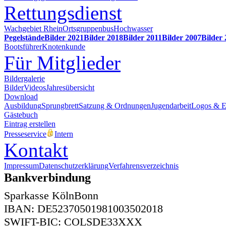
Rettungsdienst
Wachgebiet Rhein
Ortsgruppenbus
Hochwasser
Pegelstände
Bilder 2021
Bilder 2018
Bilder 2011
Bilder 2007
Bilder
Bootsführer
Knotenkunde
Für Mitglieder
Bildergalerie
Bilder
Videos
Jahresübersicht
Download
Ausbildung
Sprungbrett
Satzung & Ordnungen
Jugendarbeit
Logos & 
Gästebuch
Eintrag erstellen
Presseservice
Intern
Kontakt
Impressum
Datenschutzerklärung
Verfahrensverzeichnis
Bankverbindung
Sparkasse KölnBonn
IBAN: DE52370501981003502018
SWIFT-BIC: COLSDE33XXX