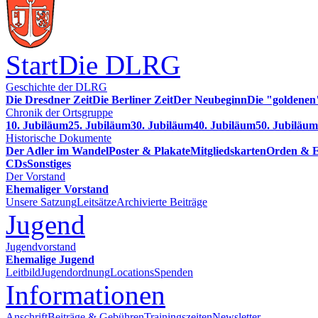
Start
Die DLRG
Geschichte der DLRG
Die Dresdner Zeit
Die Berliner Zeit
Der Neubeginn
Die "goldenen
Chronik der Ortsgruppe
10. Jubiläum
25. Jubiläum
30. Jubiläum
40. Jubiläum
50. Jubiläum
Historische Dokumente
Der Adler im Wandel
Poster & Plakate
Mitgliedskarten
Orden & E
CDs
Sonstiges
Der Vorstand
Ehemaliger Vorstand
Unsere Satzung
Leitsätze
Archivierte Beiträge
Jugend
Jugendvorstand
Ehemalige Jugend
Leitbild
Jugendordnung
Locations
Spenden
Informationen
Anschrift
Beiträge & Gebühren
Trainingszeiten
Newsletter