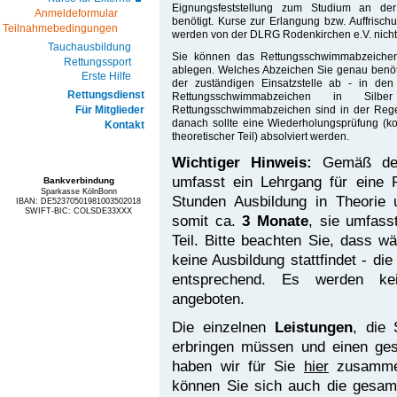
Eignungsfeststellung zum Studium an der
Anmeldeformular
benötigt. Kurse zur Erlangung bzw. Auffrisc
Teilnahmebedingungen
werden von der DLRG Rodenkirchen e.V. nich
Tauchausbildung
Sie können das Rettungsschwimmabzeichen
Rettungssport
ablegen. Welches Abzeichen Sie genau benötig
Erste Hilfe
der zuständigen Einsatzstelle ab - in den
Rettungsdienst
Rettungsschwimmabzeichen in Silbe
Rettungsschwimmabzeichen sind in der Regel
Für Mitglieder
danach sollte eine Wiederholungsprüfung (ko
Kontakt
theoretischer Teil) absolviert werden.
Wichtiger Hinweis:
Gemäß der
umfasst ein Lehrgang für eine
Bankverbindung
Sparkasse KölnBonn
Stunden Ausbildung in Theorie u
IBAN: DE52370501981003502018
SWIFT-BIC: COLSDE33XXX
somit ca.
3 Monate
, sie umfass
Teil. Bitte beachten Sie, dass 
keine Ausbildung stattfindet - di
entsprechend. Es werden ke
angeboten.
Die einzelnen
Leistungen
, die 
erbringen müssen und einen gesa
haben wir für Sie
hier
zusammen
können Sie sich auch die gesa