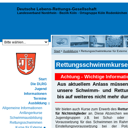
Deutsche Lebens-Rettungs-Gesellschaft
Landesverband Nordrhein
-
Bezirk Köln
- Ortsgruppe Köln Rodenkirchen 
Start
•
Ausbildung
• Rettungsschwimmkurse für Externe
Rettungsschwimmkurse f
Achtung - Wichtige Informati
Start
Aus aktuellem Anlass müssen 
Die DLRG
Jugend
unsere Schwimm- und Rettun
Informationen
bis auf weiteres nicht mehr du
Termine
Ausbildung
Allgemeine Informationen
Wir bieten auch Kurse zum Erwerb des
Rettu
Anfängerkurse
für Nichtmitglieder
an. Diese Abzeichen we
Jugendgruppen z.B. bei Schul- oder G
Schwimmausbildung
Voraussetzung für das Schwimmen im Rahme
Rettungsschwimmen
Einstellungsvoraussetzung bei der P
Kurse für Externe