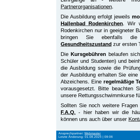
Partnerorganisationen
.
Die Ausbildung erfolgt jeweils
mon
Hallenbad Rodenkirchen
. Wir 
Rodenkirchen nur in geeigneter B
bringen Sie ebenfalls di
Gesundheitszustand
zur ersten 
Die
Kursgebühren
belaufen sic
Schüler und Studenten) und beinha
die Ausbildung sowie die Prüfun
der Ausbildung erhalten Sie ein
Abzeichens. Eine
regelmäßige T
vorausgesetzt. Bitte beachten 
unsere Rettungsschwimmkurse für
Sollten Sie noch weitere Fragen
F.A.Q.
- hier haben wir die häuf
können uns auch über unser
Kont
Ansprechpartner:
Webmaster
Letzte Änderung: 01.08.2025 | 09:06