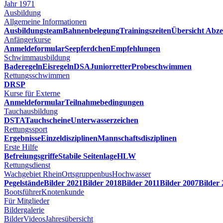
Jahr 1971
Ausbildung
Allgemeine Informationen
Ausbildungsteam
Bahnenbelegung
Trainingszeiten
Übersicht Abze
Anfängerkurse
Anmeldeformular
Seepferdchen
Empfehlungen
Schwimmausbildung
Baderegeln
Eisregeln
DSA
Juniorretter
Probeschwimmen
Rettungsschwimmen
DRSP
Kurse für Externe
Anmeldeformular
Teilnahmebedingungen
Tauchausbildung
DSTA
Tauchscheine
Unterwasserzeichen
Rettungssport
Ergebnisse
Einzeldisziplinen
Mannschaftsdisziplinen
Erste Hilfe
Befreiungsgriffe
Stabile Seitenlage
HLW
Rettungsdienst
Wachgebiet Rhein
Ortsgruppenbus
Hochwasser
Pegelstände
Bilder 2021
Bilder 2018
Bilder 2011
Bilder 2007
Bilder
Bootsführer
Knotenkunde
Für Mitglieder
Bildergalerie
Bilder
Videos
Jahresübersicht