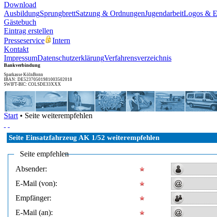
Download
Ausbildung
Sprungbrett
Satzung & Ordnungen
Jugendarbeit
Logos & 
Gästebuch
Eintrag erstellen
Presseservice
Intern
Kontakt
Impressum
Datenschutzerklärung
Verfahrensverzeichnis
Bankverbindung
Sparkasse KölnBonn
IBAN: DE52370501981003502018
SWIFT-BIC: COLSDE33XXX
Start
• Seite weiterempfehlen
Seite
Einsatzfahrzeug AK 1/52
weiterempfehlen
Seite empfehlen
Absender:
E-Mail (von):
Empfänger:
E-Mail (an):