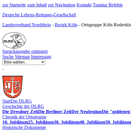
zur Startseite
zum Inhalt
zur Navigation
Kontakt
Tastatur Befehle
Deutsche Lebens-Rettungs-Gesellschaft
Landesverband Nordrhein
-
Bezirk Köln
- Ortsgruppe Köln Rodenkir
Sprachausgabe optimiert
Suche
Sitemap
Impressum
Start
Die DLRG
Geschichte der DLRG
Die Dresdner Zeit
Die Berliner Zeit
Der Neubeginn
Die "goldenen
Chronik der Ortsgruppe
10. Jubiläum
25. Jubiläum
30. Jubiläum
40. Jubiläum
50. Jubiläum
Historische Dokumente