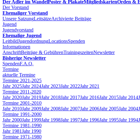
Der Adler im Wandel
Poster & Plakate
Mitgliedskarten
Orden & E
Der Vorstand
Ehemaliger Vorstand
Unsere Satzung
Leitsätze
Archivierte Beiträge
Jugend
Jugendvorstand
Ehemalige Jugend
Leitbild
Jugendordnung
Locations
Spenden
Informationen
Anschrift
Beiträge & Gebühren
Trainingszeiten
Newsletter
Bisherige Newsletter
Spenden
F.A.Q.
Termine
aktuelle Termine
Termine 2021-2025
Jahr 2025
Jahr 2024
Jahr 2023
Jahr 2022
Jahr 2021
Termine 2011-2020
Jahr 2020
Jahr 2019
Jahr 2018
Jahr 2017
Jahr 2016
Jahr 2015
Jahr 2014
Termine 2001-2010
Jahr 2010
Jahr 2009
Jahr 2008
Jahr 2007
Jahr 2006
Jahr 2005
Jahr 2004
Termine 1991-2000
Jahr 2000
Jahr 1999
Jahr 1998
Jahr 1997
Jahr 1996
Jahr 1995
Jahr 1994
Termine 1981-1990
Jahr 1981
Jahr 1990
Termine 1971-1980