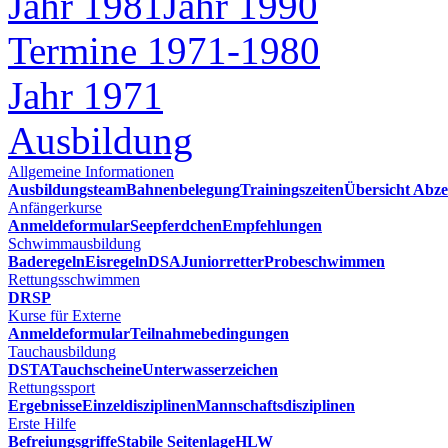
Jahr 1981
Jahr 1990
Termine 1971-1980
Jahr 1971
Ausbildung
Allgemeine Informationen
Ausbildungsteam
Bahnenbelegung
Trainingszeiten
Übersicht Abze
Anfängerkurse
Anmeldeformular
Seepferdchen
Empfehlungen
Schwimmausbildung
Baderegeln
Eisregeln
DSA
Juniorretter
Probeschwimmen
Rettungsschwimmen
DRSP
Kurse für Externe
Anmeldeformular
Teilnahmebedingungen
Tauchausbildung
DSTA
Tauchscheine
Unterwasserzeichen
Rettungssport
Ergebnisse
Einzeldisziplinen
Mannschaftsdisziplinen
Erste Hilfe
Befreiungsgriffe
Stabile Seitenlage
HLW