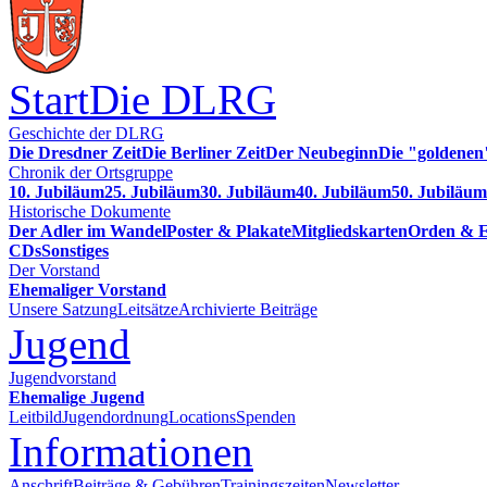
Start
Die DLRG
Geschichte der DLRG
Die Dresdner Zeit
Die Berliner Zeit
Der Neubeginn
Die "goldenen
Chronik der Ortsgruppe
10. Jubiläum
25. Jubiläum
30. Jubiläum
40. Jubiläum
50. Jubiläum
Historische Dokumente
Der Adler im Wandel
Poster & Plakate
Mitgliedskarten
Orden & E
CDs
Sonstiges
Der Vorstand
Ehemaliger Vorstand
Unsere Satzung
Leitsätze
Archivierte Beiträge
Jugend
Jugendvorstand
Ehemalige Jugend
Leitbild
Jugendordnung
Locations
Spenden
Informationen
Anschrift
Beiträge & Gebühren
Trainingszeiten
Newsletter