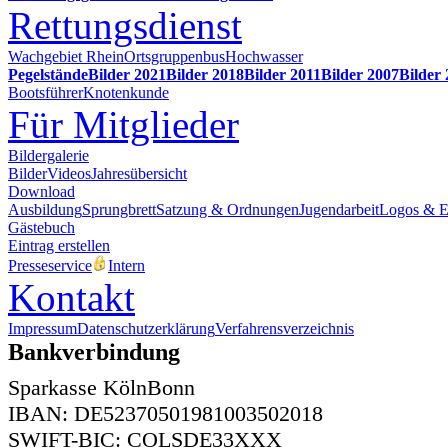
Rettungsdienst
Wachgebiet Rhein
Ortsgruppenbus
Hochwasser
Pegelstände
Bilder 2021
Bilder 2018
Bilder 2011
Bilder 2007
Bilder
Bootsführer
Knotenkunde
Für Mitglieder
Bildergalerie
Bilder
Videos
Jahresübersicht
Download
Ausbildung
Sprungbrett
Satzung & Ordnungen
Jugendarbeit
Logos & 
Gästebuch
Eintrag erstellen
Presseservice
Intern
Kontakt
Impressum
Datenschutzerklärung
Verfahrensverzeichnis
Bankverbindung
Sparkasse KölnBonn
IBAN: DE52370501981003502018
SWIFT-BIC: COLSDE33XXX