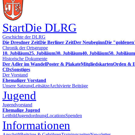
Start
Die DLRG
Geschichte der DLRG
Die Dresdner Zeit
Die Berliner Zeit
Der Neubeginn
Die "goldenen
Chronik der Ortsgruppe
10. Jubiläum
25. Jubiläum
30. Jubiläum
40. Jubiläum
50. Jubiläum
Historische Dokumente
Der Adler im Wandel
Poster & Plakate
Mitgliedskarten
Orden & E
CDs
Sonstiges
Der Vorstand
Ehemaliger Vorstand
Unsere Satzung
Leitsätze
Archivierte Beiträge
Jugend
Jugendvorstand
Ehemalige Jugend
Leitbild
Jugendordnung
Locations
Spenden
Informationen
Anschrift
Beiträge & Gebühren
Trainingszeiten
Newsletter