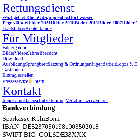
Rettungsdienst
Wachgebiet Rhein
Ortsgruppenbus
Hochwasser
Pegelstände
Bilder 2021
Bilder 2018
Bilder 2011
Bilder 2007
Bilder
Bootsführer
Knotenkunde
Für Mitglieder
Bildergalerie
Bilder
Videos
Jahresübersicht
Download
Ausbildung
Sprungbrett
Satzung & Ordnungen
Jugendarbeit
Logos & 
Gästebuch
Eintrag erstellen
Presseservice
Intern
Kontakt
Impressum
Datenschutzerklärung
Verfahrensverzeichnis
Bankverbindung
Sparkasse KölnBonn
IBAN: DE52370501981003502018
SWIFT-BIC: COLSDE33XXX