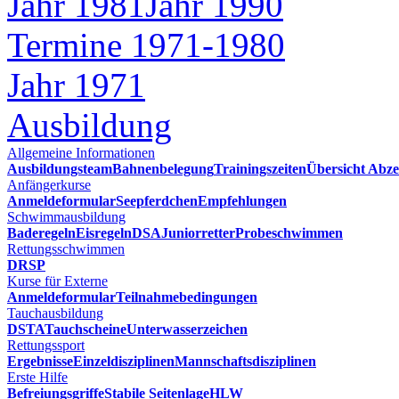
Jahr 1981
Jahr 1990
Termine 1971-1980
Jahr 1971
Ausbildung
Allgemeine Informationen
Ausbildungsteam
Bahnenbelegung
Trainingszeiten
Übersicht Abze
Anfängerkurse
Anmeldeformular
Seepferdchen
Empfehlungen
Schwimmausbildung
Baderegeln
Eisregeln
DSA
Juniorretter
Probeschwimmen
Rettungsschwimmen
DRSP
Kurse für Externe
Anmeldeformular
Teilnahmebedingungen
Tauchausbildung
DSTA
Tauchscheine
Unterwasserzeichen
Rettungssport
Ergebnisse
Einzeldisziplinen
Mannschaftsdisziplinen
Erste Hilfe
Befreiungsgriffe
Stabile Seitenlage
HLW