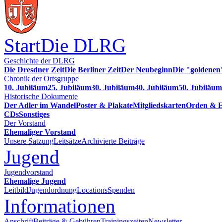
Start
Die DLRG
Geschichte der DLRG
Die Dresdner Zeit
Die Berliner Zeit
Der Neubeginn
Die "goldenen
Chronik der Ortsgruppe
10. Jubiläum
25. Jubiläum
30. Jubiläum
40. Jubiläum
50. Jubiläum
Historische Dokumente
Der Adler im Wandel
Poster & Plakate
Mitgliedskarten
Orden & E
CDs
Sonstiges
Der Vorstand
Ehemaliger Vorstand
Unsere Satzung
Leitsätze
Archivierte Beiträge
Jugend
Jugendvorstand
Ehemalige Jugend
Leitbild
Jugendordnung
Locations
Spenden
Informationen
Anschrift
Beiträge & Gebühren
Trainingszeiten
Newsletter