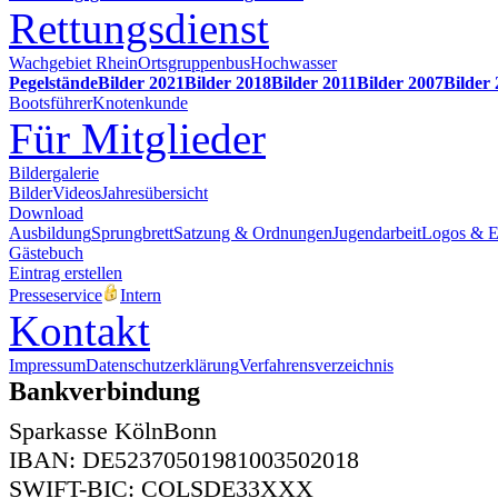
Rettungsdienst
Wachgebiet Rhein
Ortsgruppenbus
Hochwasser
Pegelstände
Bilder 2021
Bilder 2018
Bilder 2011
Bilder 2007
Bilder
Bootsführer
Knotenkunde
Für Mitglieder
Bildergalerie
Bilder
Videos
Jahresübersicht
Download
Ausbildung
Sprungbrett
Satzung & Ordnungen
Jugendarbeit
Logos & 
Gästebuch
Eintrag erstellen
Presseservice
Intern
Kontakt
Impressum
Datenschutzerklärung
Verfahrensverzeichnis
Bankverbindung
Sparkasse KölnBonn
IBAN: DE52370501981003502018
SWIFT-BIC: COLSDE33XXX