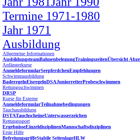
Jahr 1981
Jahr 1990
Termine 1971-1980
Jahr 1971
Ausbildung
Allgemeine Informationen
Ausbildungsteam
Bahnenbelegung
Trainingszeiten
Übersicht Abze
Anfängerkurse
Anmeldeformular
Seepferdchen
Empfehlungen
Schwimmausbildung
Baderegeln
Eisregeln
DSA
Juniorretter
Probeschwimmen
Rettungsschwimmen
DRSP
Kurse für Externe
Anmeldeformular
Teilnahmebedingungen
Tauchausbildung
DSTA
Tauchscheine
Unterwasserzeichen
Rettungssport
Ergebnisse
Einzeldisziplinen
Mannschaftsdisziplinen
Erste Hilfe
Befreiungsgriffe
Stabile Seitenlage
HLW