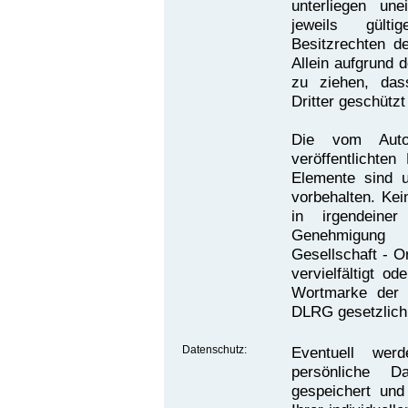
unterliegen un
jeweils gült
Besitzrechten de
Allein aufgrund 
zu ziehen, das
Dritter geschützt
Die vom Autor
veröffentlichten
Elemente sind u
vorbehalten. Kei
in irgendeine
Genehmigung 
Gesellschaft - O
vervielfältigt o
Wortmarke der
DLRG gesetzlich
Datenschutz:
Eventuell we
persönliche 
gespeichert und