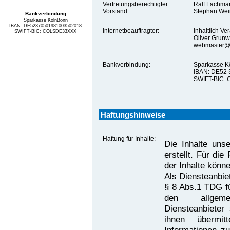
Vertretungsberechtigter
Ralf Lachma
Vorstand:
Stephan Wei
Bankverbindung
Sparkasse KölnBonn
IBAN: DE52370501981003502018
Internetbeauftragter:
Inhaltlich V
SWIFT-BIC: COLSDE33XXX
Oliver Grunw
webmaster@d
Bankverbindung:
Sparkasse K
IBAN: DE52 
SWIFT-BIC:
Haftungshinweise
Haftung für Inhalte:
Die Inhalte unse
erstellt. Für die 
der Inhalte könn
Als Diensteanbie
§ 8 Abs.1 TDG fü
den allgeme
Diensteanbieter 
ihnen übermit