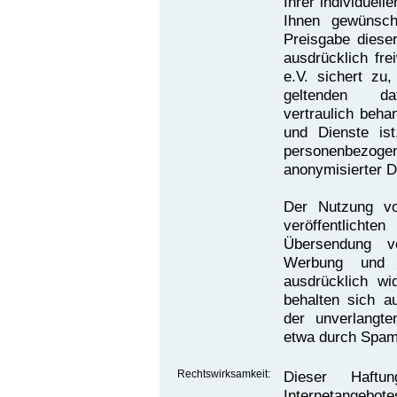
Ihrer individuel
Ihnen gewünsch
Preisgabe dieser
ausdrücklich fre
e.V. sichert zu
geltenden dat
vertraulich beha
und Dienste is
personenbezo
anonymisierter 
Der Nutzung v
veröffentlich
Übersendung vo
Werbung und In
ausdrücklich wi
behalten sich au
der unverlangt
etwa durch Spam-
Rechtswirksamkeit:
Dieser Haftu
Internetangebote