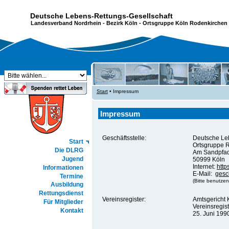
Deutsche Lebens-Rettungs-Gesellschaft
Landesverband Nordrhein
-
Bezirk Köln
- Ortsgruppe Köln Rodenkirchen 
Start
• Impressum
Impressum
Geschäftsstelle:
Deutsche Le
Start
Ortsgruppe R
Die DLRG
Am Sandpfa
Jugend
50999 Köln
Internet:
http
Informationen
E-Mail:
gesc
Termine
(Bitte benutzen
Ausbildung
Rettungsdienst
Vereinsregister:
Amtsgericht 
Für Mitglieder
Vereinsregis
Kontakt
25. Juni 199