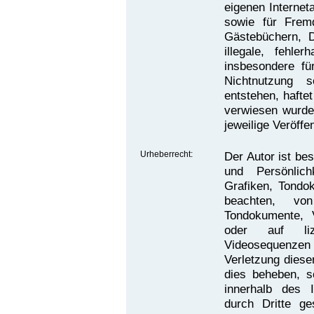
eigenen Internet
sowie für Fremd
Gästebüchern, D
illegale, fehle
insbesondere f
Nichtnutzung s
entstehen, haftet
verwiesen wurde,
jeweilige Veröffe
Urheberrecht:
Der Autor ist bes
und Persönlich
Grafiken, Tondo
beachten, von
Tondokumente, 
oder auf lize
Videosequenzen 
Verletzung diese
dies beheben, so
innerhalb des 
durch Dritte g