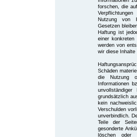
Informationen 
forschen, die au
Verpflichtunge
Nutzung von I
Gesetzen bleiben
Haftung ist jed
einer konkreten
werden von ents
wir diese Inhalt
Haftungsansprü
Schäden materiel
die Nutzung o
Informationen b
unvollständiger
grundsätzlich au
kein nachweislic
Verschulden vorl
unverbindlich. D
Teile der Sei
gesonderte Ankü
löschen oder d