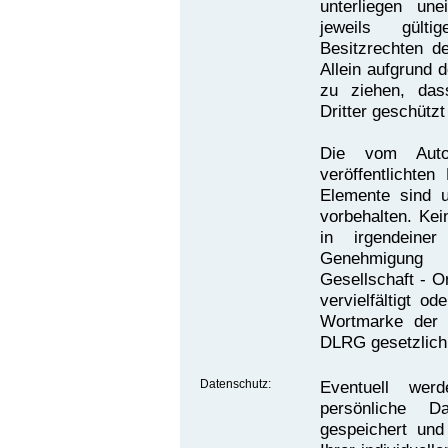
unterliegen un
jeweils gült
Besitzrechten de
Allein aufgrund 
zu ziehen, das
Dritter geschützt
Die vom Autor
veröffentlichten
Elemente sind u
vorbehalten. Kei
in irgendeine
Genehmigung 
Gesellschaft - O
vervielfältigt o
Wortmarke der
DLRG gesetzlich
Datenschutz:
Eventuell we
persönliche 
gespeichert und