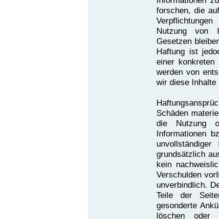
Informationen 
forschen, die au
Verpflichtunge
Nutzung von I
Gesetzen bleiben
Haftung ist jed
einer konkreten
werden von ents
wir diese Inhalt
Haftungsansprü
Schäden materiel
die Nutzung o
Informationen b
unvollständiger
grundsätzlich au
kein nachweislic
Verschulden vorl
unverbindlich. D
Teile der Sei
gesonderte Ankü
löschen oder d