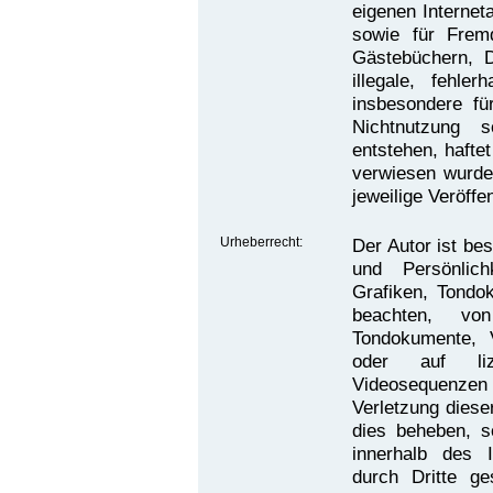
eigenen Internet
sowie für Fremd
Gästebüchern, D
illegale, fehle
insbesondere f
Nichtnutzung s
entstehen, haftet
verwiesen wurde,
jeweilige Veröffe
Urheberrecht:
Der Autor ist bes
und Persönlich
Grafiken, Tondo
beachten, von
Tondokumente, 
oder auf lize
Videosequenzen 
Verletzung diese
dies beheben, so
innerhalb des 
durch Dritte g