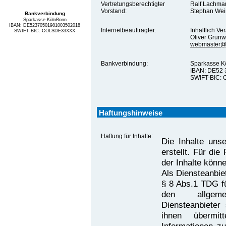
Vertretungsberechtigter
Ralf Lachma
Vorstand:
Stephan Wei
Bankverbindung
Sparkasse KölnBonn
IBAN: DE52370501981003502018
Internetbeauftragter:
Inhaltlich V
SWIFT-BIC: COLSDE33XXX
Oliver Grunw
webmaster@d
Bankverbindung:
Sparkasse K
IBAN: DE52 
SWIFT-BIC:
Haftungshinweise
Haftung für Inhalte:
Die Inhalte unse
erstellt. Für die 
der Inhalte könn
Als Diensteanbie
§ 8 Abs.1 TDG fü
den allgeme
Diensteanbieter 
ihnen übermit