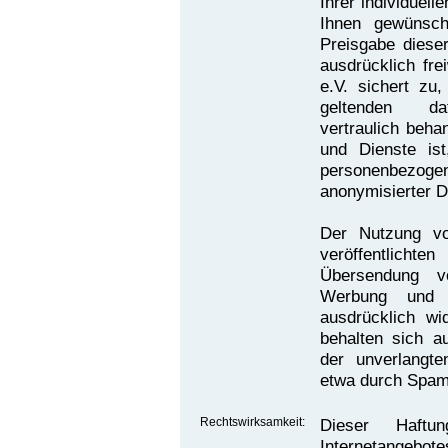
Ihrer individuel
Ihnen gewünsch
Preisgabe dieser
ausdrücklich fre
e.V. sichert zu
geltenden dat
vertraulich beha
und Dienste is
personenbezo
anonymisierter 
Der Nutzung v
veröffentlich
Übersendung vo
Werbung und In
ausdrücklich wi
behalten sich au
der unverlangt
etwa durch Spam-
Rechtswirksamkeit:
Dieser Haftu
Internetangebote