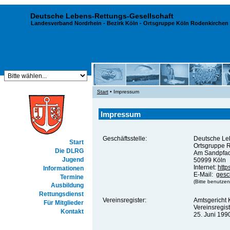
Deutsche Lebens-Rettungs-Gesellschaft
Landesverband Nordrhein
-
Bezirk Köln
- Ortsgruppe Köln Rodenkirchen 
Start
• Impressum
Impressum
Geschäftsstelle:
Deutsche Le
Start
Ortsgruppe R
Die DLRG
Am Sandpfa
Jugend
50999 Köln
Internet:
http
Informationen
E-Mail:
gesc
Termine
(Bitte benutzen
Ausbildung
Rettungsdienst
Vereinsregister:
Amtsgericht 
Für Mitglieder
Vereinsregis
Kontakt
25. Juni 199