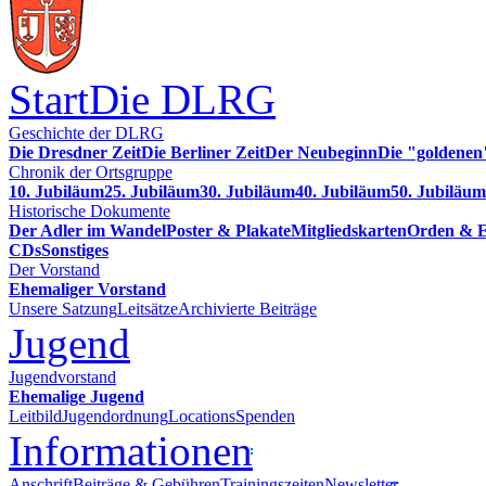
Start
Die DLRG
Geschichte der DLRG
Die Dresdner Zeit
Die Berliner Zeit
Der Neubeginn
Die "goldenen
Chronik der Ortsgruppe
10. Jubiläum
25. Jubiläum
30. Jubiläum
40. Jubiläum
50. Jubiläum
Historische Dokumente
Der Adler im Wandel
Poster & Plakate
Mitgliedskarten
Orden & E
CDs
Sonstiges
Der Vorstand
Ehemaliger Vorstand
Unsere Satzung
Leitsätze
Archivierte Beiträge
Jugend
Jugendvorstand
Ehemalige Jugend
Leitbild
Jugendordnung
Locations
Spenden
Informationen
Anschrift
Beiträge & Gebühren
Trainingszeiten
Newsletter