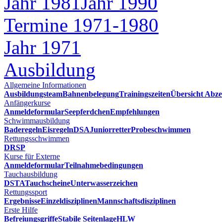
Jahr 1981
Jahr 1990
Termine 1971-1980
Jahr 1971
Ausbildung
Allgemeine Informationen
Ausbildungsteam
Bahnenbelegung
Trainingszeiten
Übersicht Abze
Anfängerkurse
Anmeldeformular
Seepferdchen
Empfehlungen
Schwimmausbildung
Baderegeln
Eisregeln
DSA
Juniorretter
Probeschwimmen
Rettungsschwimmen
DRSP
Kurse für Externe
Anmeldeformular
Teilnahmebedingungen
Tauchausbildung
DSTA
Tauchscheine
Unterwasserzeichen
Rettungssport
Ergebnisse
Einzeldisziplinen
Mannschaftsdisziplinen
Erste Hilfe
Befreiungsgriffe
Stabile Seitenlage
HLW