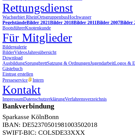
Rettungsdienst
Wachgebiet Rhein
Ortsgruppenbus
Hochwasser
Pegelstände
Bilder 2021
Bilder 2018
Bilder 2011
Bilder 2007
Bilder
Bootsführer
Knotenkunde
Für Mitglieder
Bildergalerie
Bilder
Videos
Jahresübersicht
Download
Ausbildung
Sprungbrett
Satzung & Ordnungen
Jugendarbeit
Logos & 
Gästebuch
Eintrag erstellen
Presseservice
Intern
Kontakt
Impressum
Datenschutzerklärung
Verfahrensverzeichnis
Bankverbindung
Sparkasse KölnBonn
IBAN: DE52370501981003502018
SWIFT-BIC: COLSDE33XXX