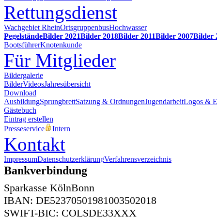
Rettungsdienst
Wachgebiet Rhein
Ortsgruppenbus
Hochwasser
Pegelstände
Bilder 2021
Bilder 2018
Bilder 2011
Bilder 2007
Bilder
Bootsführer
Knotenkunde
Für Mitglieder
Bildergalerie
Bilder
Videos
Jahresübersicht
Download
Ausbildung
Sprungbrett
Satzung & Ordnungen
Jugendarbeit
Logos & 
Gästebuch
Eintrag erstellen
Presseservice
Intern
Kontakt
Impressum
Datenschutzerklärung
Verfahrensverzeichnis
Bankverbindung
Sparkasse KölnBonn
IBAN: DE52370501981003502018
SWIFT-BIC: COLSDE33XXX