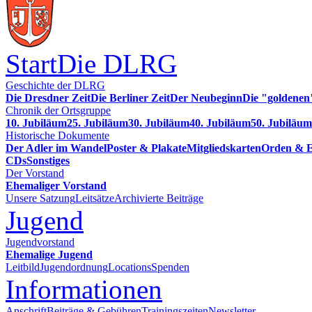
Start
Die DLRG
Geschichte der DLRG
Die Dresdner Zeit
Die Berliner Zeit
Der Neubeginn
Die "goldenen
Chronik der Ortsgruppe
10. Jubiläum
25. Jubiläum
30. Jubiläum
40. Jubiläum
50. Jubiläum
Historische Dokumente
Der Adler im Wandel
Poster & Plakate
Mitgliedskarten
Orden & E
CDs
Sonstiges
Der Vorstand
Ehemaliger Vorstand
Unsere Satzung
Leitsätze
Archivierte Beiträge
Jugend
Jugendvorstand
Ehemalige Jugend
Leitbild
Jugendordnung
Locations
Spenden
Informationen
Anschrift
Beiträge & Gebühren
Trainingszeiten
Newsletter