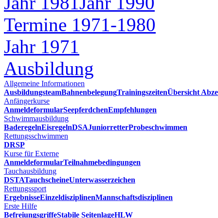
Jahr 1981
Jahr 1990
Termine 1971-1980
Jahr 1971
Ausbildung
Allgemeine Informationen
Ausbildungsteam
Bahnenbelegung
Trainingszeiten
Übersicht Abze
Anfängerkurse
Anmeldeformular
Seepferdchen
Empfehlungen
Schwimmausbildung
Baderegeln
Eisregeln
DSA
Juniorretter
Probeschwimmen
Rettungsschwimmen
DRSP
Kurse für Externe
Anmeldeformular
Teilnahmebedingungen
Tauchausbildung
DSTA
Tauchscheine
Unterwasserzeichen
Rettungssport
Ergebnisse
Einzeldisziplinen
Mannschaftsdisziplinen
Erste Hilfe
Befreiungsgriffe
Stabile Seitenlage
HLW