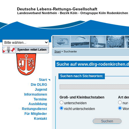
Deutsche Lebens-Rettungs-Gesellschaft
Landesverband Nordrhein
-
Bezirk Köln
- Ortsgruppe Köln Rodenkirchen 
Start
• Suchseite
Suche auf www.dlrg-rodenkirchen.
Suchen nach Stichworten:
Start
Die DLRG
Jugend
Informationen
Groß- und Kleinbuchstaben
Art de
Termine
unterscheiden
nur 
Ausbildung
nicht unterscheiden
Wort
Rettungsdienst
Für Mitglieder
Kontakt