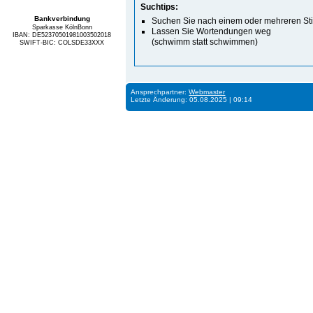
Suchtips:
Bankverbindung
Suchen Sie nach einem oder mehreren St
Sparkasse KölnBonn
Lassen Sie Wortendungen weg
IBAN: DE52370501981003502018
(schwimm statt schwimmen)
SWIFT-BIC: COLSDE33XXX
Ansprechpartner:
Webmaster
Letzte Änderung: 05.08.2025 | 09:14