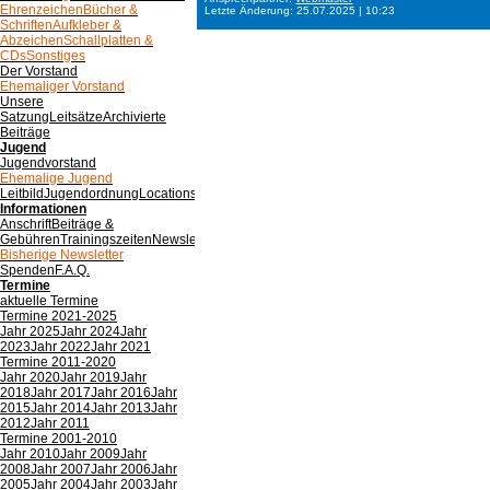
Ehrenzeichen
Bücher &
Letzte Änderung: 25.07.2025 | 10:23
Schriften
Aufkleber &
Abzeichen
Schallplatten &
CDs
Sonstiges
Der Vorstand
Ehemaliger Vorstand
Unsere
Satzung
Leitsätze
Archivierte
Beiträge
Jugend
Jugendvorstand
Ehemalige Jugend
Leitbild
Jugendordnung
Locations
Spenden
Informationen
Anschrift
Beiträge &
Gebühren
Trainingszeiten
Newsletter
Bisherige Newsletter
Spenden
F.A.Q.
Termine
aktuelle Termine
Termine 2021-2025
Jahr 2025
Jahr 2024
Jahr
2023
Jahr 2022
Jahr 2021
Termine 2011-2020
Jahr 2020
Jahr 2019
Jahr
2018
Jahr 2017
Jahr 2016
Jahr
2015
Jahr 2014
Jahr 2013
Jahr
2012
Jahr 2011
Termine 2001-2010
Jahr 2010
Jahr 2009
Jahr
2008
Jahr 2007
Jahr 2006
Jahr
2005
Jahr 2004
Jahr 2003
Jahr