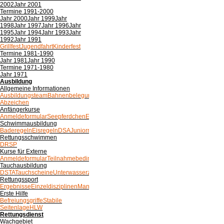
2002
Jahr 2001
Termine 1991-2000
Jahr 2000
Jahr 1999
Jahr
1998
Jahr 1997
Jahr 1996
Jahr
1995
Jahr 1994
Jahr 1993
Jahr
1992
Jahr 1991
Grillfest
Jugendfahrt
Kinderfest
Termine 1981-1990
Jahr 1981
Jahr 1990
Termine 1971-1980
Jahr 1971
Ausbildung
Allgemeine Informationen
Ausbildungsteam
Bahnenbelegung
Trainingszeiten
Übersicht
Abzeichen
Anfängerkurse
Anmeldeformular
Seepferdchen
Empfehlungen
Schwimmausbildung
Baderegeln
Eisregeln
DSA
Juniorretter
Probeschwimmen
Rettungsschwimmen
DRSP
Kurse für Externe
Anmeldeformular
Teilnahmebedingungen
Tauchausbildung
DSTA
Tauchscheine
Unterwasserzeichen
Rettungssport
Ergebnisse
Einzeldisziplinen
Mannschaftsdisziplinen
Erste Hilfe
Befreiungsgriffe
Stabile
Seitenlage
HLW
Rettungsdienst
Wachgebiet