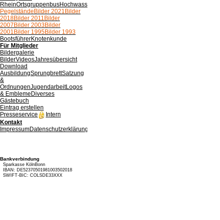
Rhein
Ortsgruppenbus
Hochwasser
Pegelstände
Bilder 2021
Bilder
2018
Bilder 2011
Bilder
2007
Bilder 2003
Bilder
2001
Bilder 1995
Bilder 1993
Bootsführer
Knotenkunde
Für Mitglieder
Bildergalerie
Bilder
Videos
Jahresübersicht
Download
Ausbildung
Sprungbrett
Satzung
&
Ordnungen
Jugendarbeit
Logos
& Embleme
Diverses
Gästebuch
Eintrag erstellen
Presseservice
Intern
Kontakt
Impressum
Datenschutzerklärung
Verfahrensverzeichnis
Bankverbindung
Sparkasse KölnBonn
IBAN: DE52370501981003502018
SWIFT-BIC: COLSDE33XXX