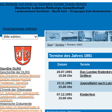
zur Startseite
zum Inhalt
zur Navigation
Kontakt
Tastatur Befehle
Deutsche Lebens-Rettungs-Gesellschaft
Landesverband Nordrhein
-
Bezirk Köln
- Ortsgruppe Köln Rodenkirchen 
Sprachausgabe optimiert
Start
•
Termine
• Termine 1991
Termine des Jahres 1991
Datum
Termin
Start
Die DLRG
20.07.1991
Das Lustige Rodenkir
Geschichte der DLRG
15.00 Uhr
Grillfest
Die Dresdner Zeit
Die Berliner
Zeit
Der Neubeginn
Die
"goldenen" Jahre
Die
23.11.1991
Jugendfahrt nach Lutz
Wiedervereinigung
15.00 Uhr
Chronik der Ortsgruppe
10. Jubiläum
25. Jubiläum
30.
07.12.1991
Kinderfest
Jubiläum
40. Jubiläum
50.
15.00 Uhr
Jubiläum
Historische Dokumente
Der Adler im Wandel
Poster &
Plakate
Mitgliedskarten
Orden &
Ansprechpartner:
Webmaster