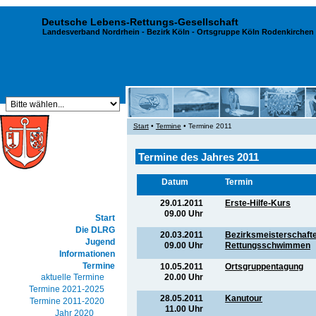
Deutsche Lebens-Rettungs-Gesellschaft
Landesverband Nordrhein
-
Bezirk Köln
- Ortsgruppe Köln Rodenkirchen 
Start
•
Termine
• Termine 2011
Termine des Jahres 2011
Datum
Termin
29.01.2011
Erste-Hilfe-Kurs
09.00 Uhr
Start
Die DLRG
20.03.2011
Bezirksmeisterschaft
Jugend
09.00 Uhr
Rettungsschwimmen
Informationen
Termine
10.05.2011
Ortsgruppentagung
20.00 Uhr
aktuelle Termine
Termine 2021-2025
28.05.2011
Kanutour
Termine 2011-2020
11.00 Uhr
Jahr 2020