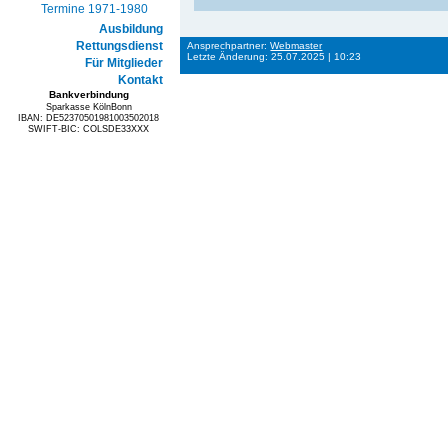
Termine 1971-1980
Ausbildung
Rettungsdienst
Ansprechpartner:
Webmaster
Letzte Änderung: 25.07.2025 | 10:23
Für Mitglieder
Kontakt
Bankverbindung
Sparkasse KölnBonn
IBAN: DE52370501981003502018
SWIFT-BIC: COLSDE33XXX