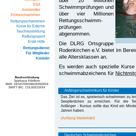
über 20 Millionen
DSA
Schwimm­prüfungen und
Juniorretter
über vier Millionen
Probeschwimmen
Rettungs­schwimm­
Rettungsschwimmen
prüfungen
Kurse für Externe
Tauchausbildung
abgenommen.
Rettungssport
Erste Hilfe
Die DLRG Ortsgruppe
Rettungsdienst
Rodenkirchen e.V. bietet im Bereic
Für Mitglieder
alle Altersklassen an.
Kontakt
Es werden auch spezielle Kurse
schwimm­abzeichens für
Nichtmitg
Bankverbindung
Sparkasse KölnBonn
IBAN: DE52370501981003502018
SWIFT-BIC: COLSDE33XXX
Anfängerschwimmkurs für Kinder
Das Ziel ist es, spielerisch schwimmen zu l
Seepferdchen zu erreichen. Für die T
Anfänger - Kursus sollte das Kind ein Minde
Jahren haben.
(Achtung Warteliste!)
Deutsches Schwimmabzeichen