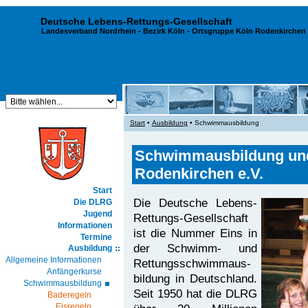
Deutsche Lebens-Rettungs-Gesellschaft
Landesverband Nordrhein
-
Bezirk Köln
- Ortsgruppe Köln Rodenkirchen 
Start
•
Ausbildung
• Schwimmausbildung
Schwimmausbildung und
Rodenkirchen e.V.
Start
Die Deutsche Lebens-
Die DLRG
Jugend
Rettungs-Gesellschaft
Informationen
ist die Nummer Eins in
Termine
der Schwimm- und
Ausbildung
Allgemeine Informationen
Rettungs­schwimm­aus­
Anfängerkurse
bildung in Deutschland.
Schwimmausbildung
Seit 1950 hat die DLRG
Baderegeln
Eisregeln