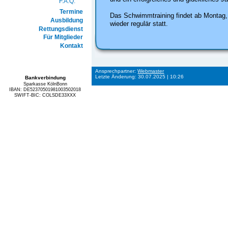
F.A.Q.
Termine
Das Schwimmtraining findet ab Montag,
Ausbildung
wieder regulär statt.
Rettungsdienst
Für Mitglieder
Kontakt
Ansprechpartner:
Webmaster
Letzte Änderung: 30.07.2025 | 10:26
Bankverbindung
Sparkasse KölnBonn
IBAN: DE52370501981003502018
SWIFT-BIC: COLSDE33XXX