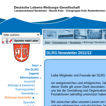
Deutsche Lebens-Rettungs-Gesellschaft
Landesverband Nordrhein
-
Bezirk Köln
- Ortsgruppe Köln Rodenkirchen 
Start
•
Informationen
•
Newsletter
• Bisherige Newsletter
DLRG Newsletter 2011/12
Start
Die DLRG
Jugend
Liebe Mitglieder und Freunde der DLRG
Informationen
Anschrift
ein ereignisreiches und erfolgreiches J
Beiträge & Gebühren
dieser Stelle gilt unser Dank besonders a
Trainingszeiten
uns bei der Gestaltung und Organisation
Newsletter
Festaktionen tatkräftig unterstützt habe
Bisherige Newsletter
Wir wünschen allen unseren Lesern ein 
Spenden
und ein erfolgreiches und glückliches J