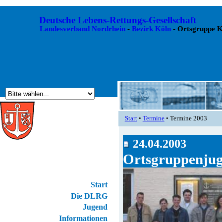
Deutsche Lebens-Rettungs-Gesellschaft
Landesverband Nordrhein
-
Bezirk Köln
- Ortsgruppe K
Start
•
Termine
• Termine 2003
24.04.2003
Ortsgruppenju
Start
Die DLRG
Jugend
Informationen