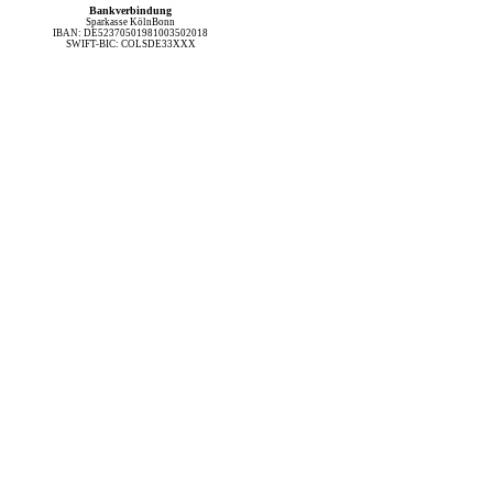
Bankverbindung
Sparkasse KölnBonn
IBAN: DE52370501981003502018
SWIFT-BIC: COLSDE33XXX