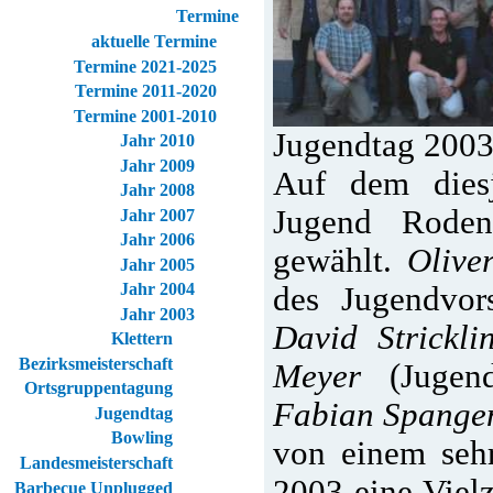
Termine
aktuelle Termine
Termine 2021-2025
Termine 2011-2020
Termine 2001-2010
Jugendtag 200
Jahr 2010
Jahr 2009
Auf dem dies
Jahr 2008
Jugend Roden
Jahr 2007
Jahr 2006
gewählt.
Olive
Jahr 2005
Jahr 2004
des Jugendvors
Jahr 2003
David Strickli
Klettern
Bezirksmeisterschaft
Meyer
(Jugend
Ortsgruppentagung
Fabian Spange
Jugendtag
Bowling
von einem sehr
Landesmeisterschaft
2003 eine Vielz
Barbecue Unplugged