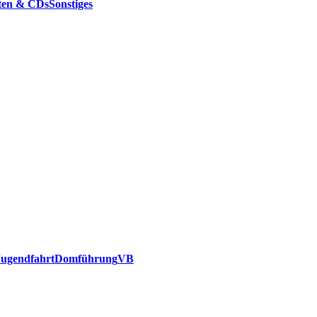
tten & CDs
Sonstiges
Jugendfahrt
Domführung
VB