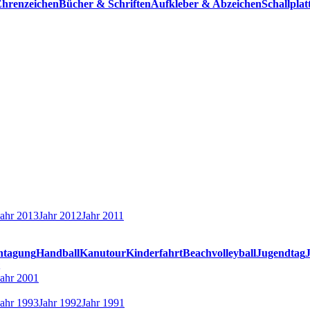
hrenzeichen
Bücher & Schriften
Aufkleber & Abzeichen
Schallpla
Jahr 2013
Jahr 2012
Jahr 2011
ntagung
Handball
Kanutour
Kinderfahrt
Beachvolleyball
Jugendtag
Jahr 2001
Jahr 1993
Jahr 1992
Jahr 1991