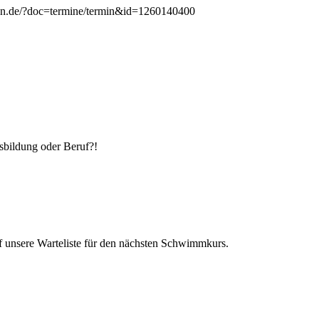
en.de/?doc=termine/termin&id=1260140400
­bildung oder Beruf?!
 unsere Warte­liste für den nächsten Schwimm­kurs.