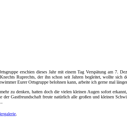
 Ortsgruppe erschien dieses Jahr mit einem Tag Verspätung am 7. 
hts Ruprechts, der ihn schon seit Jahren begleitet, wollte sich de
wimmer Eurer Ortsgruppe belohnen kann, arbeite ich gerne mal länger
t mehr zu denken, hatten doch die vielen kleinen Augen sofort erkann
 der Gastfreundschaft freute natürlich alle großen und kleinen Schw
..
ergalerie
.