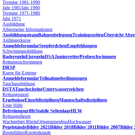
Termine 1981-1990
Jahr 1981
Jahr 1990
Termine 1971-1980
Jahr 1971
Ausbildung
Allgemeine Informationen
Ausbildungsteam
Bahnenbelegung
Trainingszeiten
Übersicht Abze
Anfängerkurse
Anmeldeformular
Seepferdchen
Empfehlungen
Schwimmausbildung
Baderegeln
Eisregeln
DSA
Juniorretter
Probeschwimmen
Rettungsschwimmen
DRSP
Kurse für Externe
Anmeldeformular
Teilnahmebedingungen
Tauchausbildung
DSTA
Tauchscheine
Unterwasserzeichen
Rettungssport
Ergebnisse
Einzeldisziplinen
Mannschaftsdisziplinen
Erste Hilfe
Befreiungsgriffe
Stabile Seitenlage
HLW
Rettungsdienst
Wachgebiet Rhein
Ortsgruppenbus
Hochwasser
Pegelstände
Bilder 2021
Bilder 2018
Bilder 2011
Bilder 2007
Bilder
Bootsführer
Knotenkunde