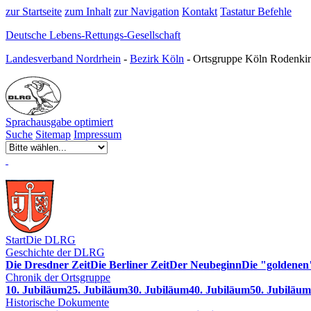
zur Startseite
zum Inhalt
zur Navigation
Kontakt
Tastatur Befehle
Deutsche Lebens-Rettungs-Gesellschaft
Landesverband Nordrhein
-
Bezirk Köln
- Ortsgruppe Köln Rodenkir
Sprachausgabe optimiert
Suche
Sitemap
Impressum
Start
Die DLRG
Geschichte der DLRG
Die Dresdner Zeit
Die Berliner Zeit
Der Neubeginn
Die "goldenen
Chronik der Ortsgruppe
10. Jubiläum
25. Jubiläum
30. Jubiläum
40. Jubiläum
50. Jubiläum
Historische Dokumente