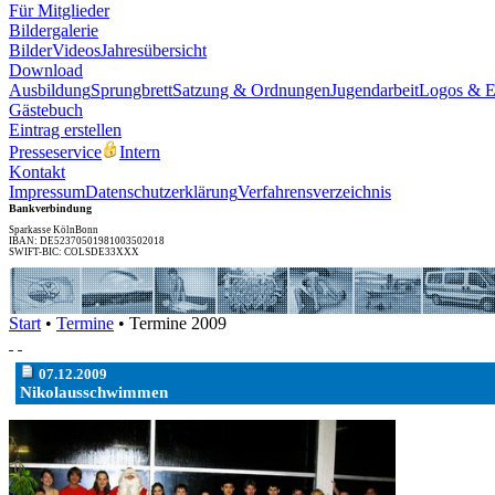
Für Mitglieder
Bildergalerie
Bilder
Videos
Jahresübersicht
Download
Ausbildung
Sprungbrett
Satzung & Ordnungen
Jugendarbeit
Logos & 
Gästebuch
Eintrag erstellen
Presseservice
Intern
Kontakt
Impressum
Datenschutzerklärung
Verfahrensverzeichnis
Bankverbindung
Sparkasse KölnBonn
IBAN: DE52370501981003502018
SWIFT-BIC: COLSDE33XXX
Start
•
Termine
• Termine 2009
07.12.2009
Nikolausschwimmen