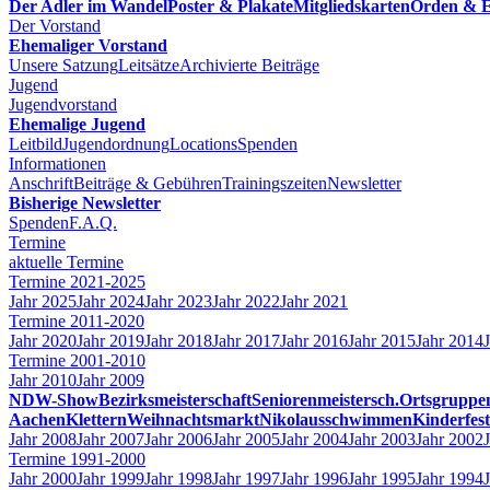
Der Adler im Wandel
Poster & Plakate
Mitgliedskarten
Orden & E
Der Vorstand
Ehemaliger Vorstand
Unsere Satzung
Leitsätze
Archivierte Beiträge
Jugend
Jugendvorstand
Ehemalige Jugend
Leitbild
Jugendordnung
Locations
Spenden
Informationen
Anschrift
Beiträge & Gebühren
Trainingszeiten
Newsletter
Bisherige Newsletter
Spenden
F.A.Q.
Termine
aktuelle Termine
Termine 2021-2025
Jahr 2025
Jahr 2024
Jahr 2023
Jahr 2022
Jahr 2021
Termine 2011-2020
Jahr 2020
Jahr 2019
Jahr 2018
Jahr 2017
Jahr 2016
Jahr 2015
Jahr 2014
Termine 2001-2010
Jahr 2010
Jahr 2009
NDW-Show
Bezirksmeisterschaft
Seniorenmeistersch.
Ortsgruppe
Aachen
Klettern
Weihnachtsmarkt
Nikolausschwimmen
Kinderfest
Jahr 2008
Jahr 2007
Jahr 2006
Jahr 2005
Jahr 2004
Jahr 2003
Jahr 2002
Termine 1991-2000
Jahr 2000
Jahr 1999
Jahr 1998
Jahr 1997
Jahr 1996
Jahr 1995
Jahr 1994