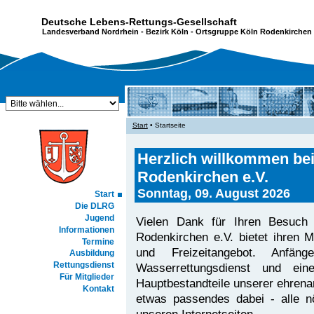
Deutsche Lebens-Rettungs-Gesellschaft
Landesverband Nordrhein
-
Bezirk Köln
- Ortsgruppe Köln Rodenkirchen 
Start
• Startseite
Herzlich willkommen be
Rodenkirchen e.V.
Sonntag, 09. August 2026
Start
Die DLRG
Jugend
Vielen Dank für Ihren Besuch 
Informationen
Rodenkirchen e.V. bietet ihren 
Termine
und Freizeitangebot. Anfäng
Ausbildung
Rettungsdienst
Wasserrettungsdienst und ei
Für Mitglieder
Hauptbestandteile unserer ehrenam
Kontakt
etwas passendes dabei - alle nö
unseren Internetseiten.