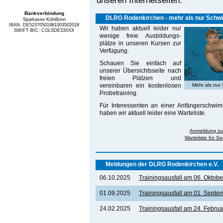
Bankverbindung
DLRG Rodenkirchen - mehr als nur Sch
Sparkasse KölnBonn
IBAN: DE52370501981003502018
Wir haben aktuell leider nur
SWIFT-BIC: COLSDE33XXX
wenige freie Ausbildungs­
plätze in unseren Kursen zur
Verfügung.
Schauen Sie einfach auf
unserer Übersichtsseite nach
freien Plätzen und
vereinbaren ein kostenlosen
Mehr als nur
Probetraining.
Für Interessenten an einer Anfängerschwi
haben wir aktuell leider eine Warteliste.
Anmeldung zu
Warteliste für 
Meldungen der DLRG Rodenkirchen e.V.
06.10.2025
Trainingsausfall am 06. Oktob
01.09.2025
Trainingsausfall am 01. Septe
24.02.2025
Trainingsausfall am 24. Febru