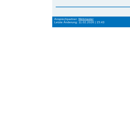
Ansprechpartner:
Webmaster
Letzte Änderung: 11.02.2026 | 15:43