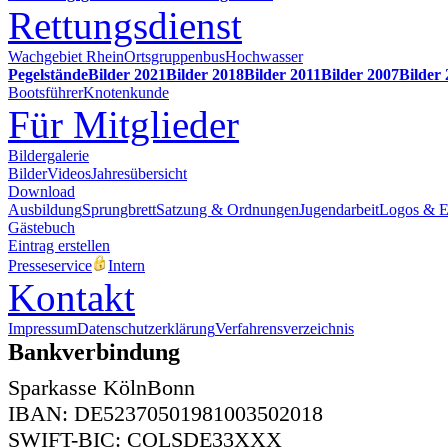
Rettungsdienst
Wachgebiet Rhein
Ortsgruppenbus
Hochwasser
Pegelstände
Bilder 2021
Bilder 2018
Bilder 2011
Bilder 2007
Bilder
Bootsführer
Knotenkunde
Für Mitglieder
Bildergalerie
Bilder
Videos
Jahresübersicht
Download
Ausbildung
Sprungbrett
Satzung & Ordnungen
Jugendarbeit
Logos & 
Gästebuch
Eintrag erstellen
Presseservice
Intern
Kontakt
Impressum
Datenschutzerklärung
Verfahrensverzeichnis
Bankverbindung
Sparkasse KölnBonn
IBAN: DE52370501981003502018
SWIFT-BIC: COLSDE33XXX