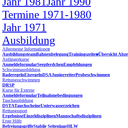
Jahr 1981
Jahr 1990
Termine 1971-1980
Jahr 1971
Ausbildung
Allgemeine Informationen
Ausbildungsteam
Bahnenbelegung
Trainingszeiten
Übersicht Abze
Anfängerkurse
Anmeldeformular
Seepferdchen
Empfehlungen
Schwimmausbildung
Baderegeln
Eisregeln
DSA
Juniorretter
Probeschwimmen
Rettungsschwimmen
DRSP
Kurse für Externe
Anmeldeformular
Teilnahmebedingungen
Tauchausbildung
DSTA
Tauchscheine
Unterwasserzeichen
Rettungssport
Ergebnisse
Einzeldisziplinen
Mannschaftsdisziplinen
Erste Hilfe
Befreiungsgriffe
Stabile Seitenlage
HLW