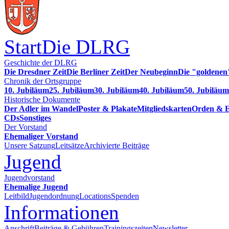
Start
Die DLRG
Geschichte der DLRG
Die Dresdner Zeit
Die Berliner Zeit
Der Neubeginn
Die "goldenen
Chronik der Ortsgruppe
10. Jubiläum
25. Jubiläum
30. Jubiläum
40. Jubiläum
50. Jubiläum
Historische Dokumente
Der Adler im Wandel
Poster & Plakate
Mitgliedskarten
Orden & E
CDs
Sonstiges
Der Vorstand
Ehemaliger Vorstand
Unsere Satzung
Leitsätze
Archivierte Beiträge
Jugend
Jugendvorstand
Ehemalige Jugend
Leitbild
Jugendordnung
Locations
Spenden
Informationen
Anschrift
Beiträge & Gebühren
Trainingszeiten
Newsletter